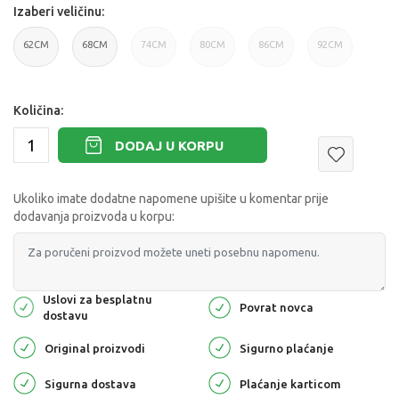
Izaberi veličinu:
62CM
68CM
74CM
80CM
86CM
92CM
Količina:
DODAJ U KORPU
Ukoliko imate dodatne napomene upišite u komentar prije
dodavanja proizvoda u korpu:
Uslovi za besplatnu
Povrat novca
dostavu
Original proizvodi
Sigurno plaćanje
Sigurna dostava
Plaćanje karticom