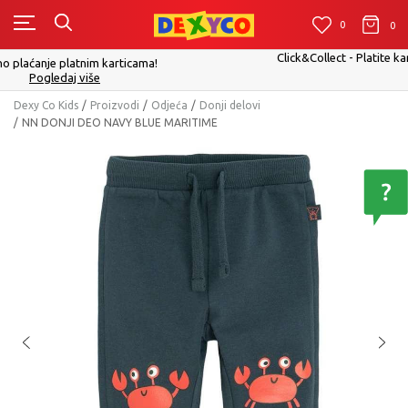
0
0
0
Click&Collect - Platite karticom Online i preuzmite u prodavnici po Vaš
izboru
Pogledaj više
Dexy Co Kids
Proizvodi
Odjeća
Donji delovi
NN DONJI DEO NAVY BLUE MARITIME