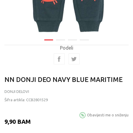
Podeli
NN DONJI DEO NAVY BLUE MARITIME
DONJI DELOVI
Šifra artikla:
CCB2801529
Obavijesti me o sniženju
9,90
BAM