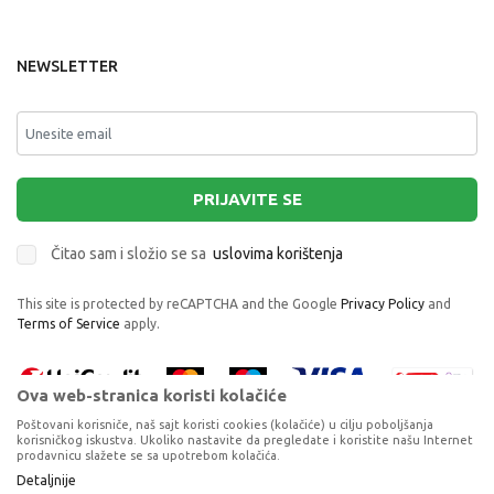
NEWSLETTER
PRIJAVITE SE
Čitao sam i složio se sa
uslovima korištenja
This site is protected by reCAPTCHA and the Google
Privacy Policy
and
Terms of Service
apply.
Ova web-stranica koristi kolačiće
Poštovani korisniče, naš sajt koristi cookies (kolačiće) u cilju poboljšanja
korisničkog iskustva. Ukoliko nastavite da pregledate i koristite našu Internet
prodavnicu slažete se sa upotrebom kolačića.
Proizvode na sajtu nastojimo da opišemo što je preciznije moguće, ali ne
Detaljnije
NN DONJI DEO NAVY BLUE MARITIME
možemo garantovati da su svi podaci i fotografije, navedeni u okrviru