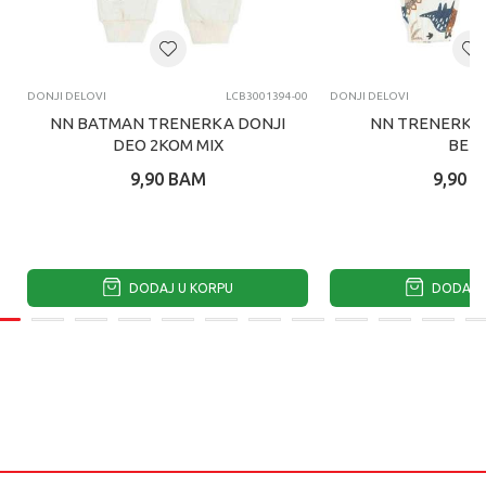
DONJI DELOVI
LCB3001394-00
DONJI DELOVI
NN BATMAN TRENERKA DONJI
NN TRENERKA 
DEO 2KOM MIX
BEIG
9,90
BAM
9,90
B
DODAJ U KORPU
DODAJ U