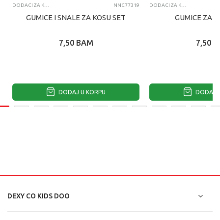
DODACI ZA KOSU
NNC77319
DODACI ZA KOSU
GUMICE I SNALE ZA KOSU SET
GUMICE ZA K
7,50
BAM
7,50
B
DODAJ U KORPU
DODAJ U
DEXY CO KIDS DOO