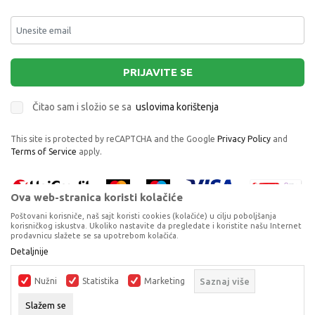
PRIJAVITE SE
Čitao sam i složio se sa
uslovima korištenja
This site is protected by reCAPTCHA and the Google
Privacy Policy
and
Terms of Service
apply.
Ova web-stranica koristi kolačiće
Poštovani korisniče, naš sajt koristi cookies (kolačiće) u cilju poboljšanja
korisničkog iskustva. Ukoliko nastavite da pregledate i koristite našu Internet
prodavnicu slažete se sa upotrebom kolačića.
Proizvode na sajtu nastojimo da opišemo što je preciznije moguće, ali ne
Detaljnije
možemo garantovati da su svi podaci i fotografije, navedeni u okrviru
proizvoda, u potpunosti kompletni i bez grešaka. Svi artikli prikazani na
Nužni
Statistika
Marketing
Saznaj više
sajtu su dio naše ponude, ali ne podrazumijeva da su dostupni u svakom
trenutku.
Slažem se