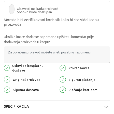
Obavesti me kada proizvod
ponovo bude dostupan
Morate biti verifikovani korisnik kako bi ste videli cenu
proizvoda
Ukoliko imate dodatne napomene upišite u komentar prije
dodavanja proizvoda u korpu:
Uslovi za besplatnu
Povrat novca
dostavu
Original proizvodi
Sigurno plaćanje
Sigurna dostava
Plaćanje karticom
SPECIFIKACIJA