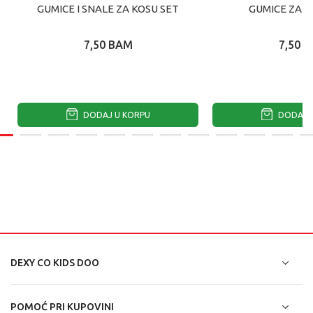
GUMICE I SNALE ZA KOSU SET
GUMICE ZA K
7,50
BAM
7,50
B
DODAJ U KORPU
DODAJ U
DEXY CO KIDS DOO
POMOĆ PRI KUPOVINI