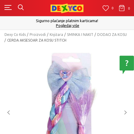
0
0
0
Sigurno plaćanje platnim karticama!
Pogledaj više
Dexy Co Kids
Proizvodi
Knjižara
SMINKA I NAKIT
DODACI ZA KOSU
CERDA AKSESOAR ZA KOSU STITCH