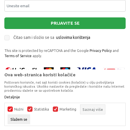
PRIJAVITE SE
Čitao sam i složio se sa
uslovima korištenja
This site is protected by reCAPTCHA and the Google
Privacy Policy
and
Terms of Service
apply.
Ova web-stranica koristi kolačiće
Poštovani korisniče, naš sajt koristi cookies (kolačiće) u cilju poboljšanja
korisničkog iskustva. Ukoliko nastavite da pregledate i koristite našu Internet
prodavnicu slažete se sa upotrebom kolačića.
Proizvode na sajtu nastojimo da opišemo što je preciznije moguće, ali ne
Detaljnije
možemo garantovati da su svi podaci i fotografije, navedeni u okrviru
proizvoda, u potpunosti kompletni i bez grešaka. Svi artikli prikazani na
Nužni
Statistika
Marketing
Saznaj više
sajtu su dio naše ponude, ali ne podrazumijeva da su dostupni u svakom
trenutku.
Slažem se
©2026
www.dexyco.ba
, Izrada
NB SOFT
. Sva prava zadržana.