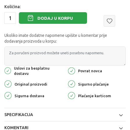
Količina:
DODAJ U KORPU
Ukoliko imate dodatne napomene upišite u komentar prije
dodavanja proizvoda u korpu:
Uslovi za besplatnu
Povrat novca
dostavu
Original proizvodi
Sigurno plaćanje
Sigurna dostava
Plaćanje karticom
SPECIFIKACIJA
KOMENTARI