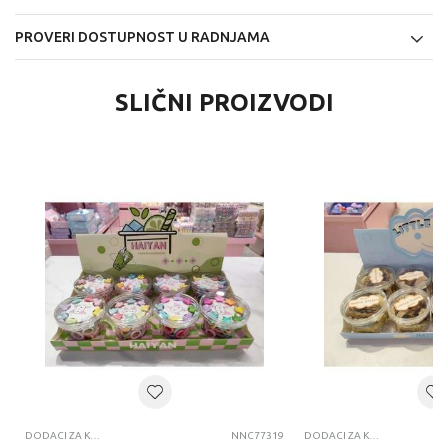
PROVERI DOSTUPNOST U RADNJAMA
SLIČNI PROIZVODI
DODACI ZA KOSU
NNC77319
DODACI ZA KOSU