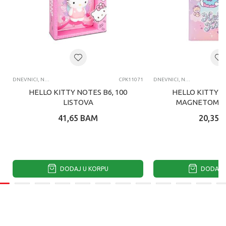
DNEVNICI, NOTESI, AGENDE
CPK11071
DNEVNICI, NOTESI, AGENDE
HELLO KITTY NOTES B6, 100
HELLO KITTY N
LISTOVA
MAGNETOM, 8
41,65
BAM
20,35
DODAJ U KORPU
DODAJ U