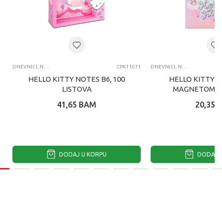
DNEVNICI, NOTESI, AGENDE
CPK11071
DNEVNICI, NOTESI, AGENDE
HELLO KITTY NOTES B6, 100
HELLO KITTY N
LISTOVA
MAGNETOM, 8
41,65
BAM
20,35
DODAJ U KORPU
DODAJ U