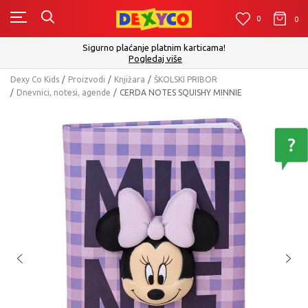
0
0
0
Sigurno plaćanje platnim karticama!
Pogledaj više
Dexy Co Kids
Proizvodi
Knjižara
ŠKOLSKI PRIBOR
Dnevnici, notesi, agende
CERDA NOTES SQUISHY MINNIE