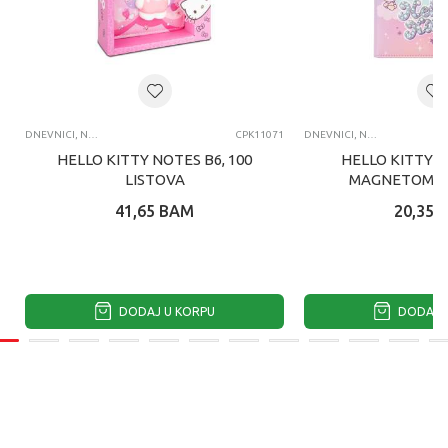
DNEVNICI, NOTESI, AGENDE
CPK11071
DNEVNICI, NOTESI, AGENDE
HELLO KITTY NOTES B6, 100
HELLO KITTY N
LISTOVA
MAGNETOM, 8
41,65
BAM
20,35
DODAJ U KORPU
DODAJ U