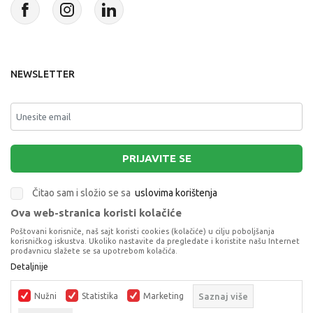
NEWSLETTER
PRIJAVITE SE
Čitao sam i složio se sa
uslovima korištenja
Ova web-stranica koristi kolačiće
This site is protected by reCAPTCHA and the Google
Privacy Policy
and
Poštovani korisniče, naš sajt koristi cookies (kolačiće) u cilju poboljšanja
Terms of Service
apply.
korisničkog iskustva. Ukoliko nastavite da pregledate i koristite našu Internet
prodavnicu slažete se sa upotrebom kolačića.
Detaljnije
Nužni
Statistika
Marketing
Saznaj više