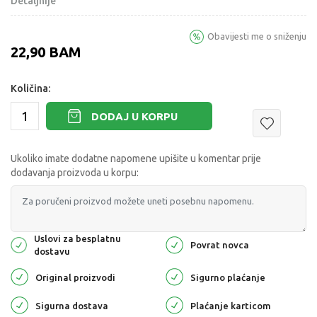
Detaljnije
Obavijesti me o sniženju
22,90
BAM
Količina:
DODAJ U KORPU
Ukoliko imate dodatne napomene upišite u komentar prije
dodavanja proizvoda u korpu:
Uslovi za besplatnu
Povrat novca
dostavu
Original proizvodi
Sigurno plaćanje
Sigurna dostava
Plaćanje karticom