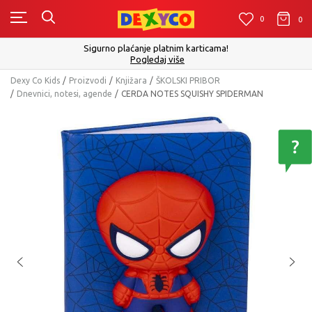
0
0
0
Sigurno plaćanje platnim karticama!
Pogledaj više
Dexy Co Kids
Proizvodi
Knjižara
ŠKOLSKI PRIBOR
Dnevnici, notesi, agende
CERDA NOTES SQUISHY SPIDERMAN