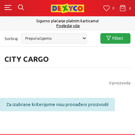
0
0
0
Sigurno plaćanje platnim karticama!
Pogledaj više
Filteri
Sortiraj
CITY CARGO
0
proizvoda
Za izabrane kriterijume nisu pronađeni proizvodi!