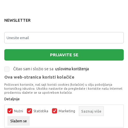
NEWSLETTER
PRIJAVITE SE
Čitao sam i složio se sa
uslovima korištenja
Ova web-stranica koristi kolačiće
This site is protected by reCAPTCHA and the Google
Privacy Policy
and
Poštovani korisniče, naš sajt koristi cookies (kolačiće) u cilju poboljšanja
Terms of Service
apply.
korisničkog iskustva. Ukoliko nastavite da pregledate i koristite našu Internet
prodavnicu slažete se sa upotrebom kolačića.
Detaljnije
Nužni
Statistika
Marketing
Saznaj više
Slažem se
Proizvode na sajtu nastojimo da opišemo što je preciznije moguće, ali ne