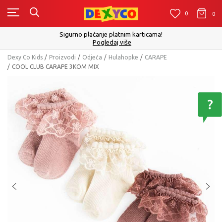
0
0
0
Sigurno plaćanje platnim karticama!
Pogledaj više
Dexy Co Kids
Proizvodi
Odjeća
Hulahopke
CARAPE
COOL CLUB CARAPE 3KOM MIX