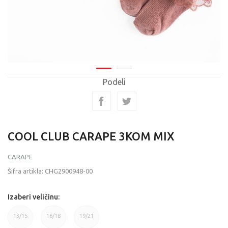
Podeli
COOL CLUB CARAPE 3KOM MIX
CARAPE
Šifra artikla:
CHG2900948-00
Izaberi veličinu:
13/15
16/18
19/21