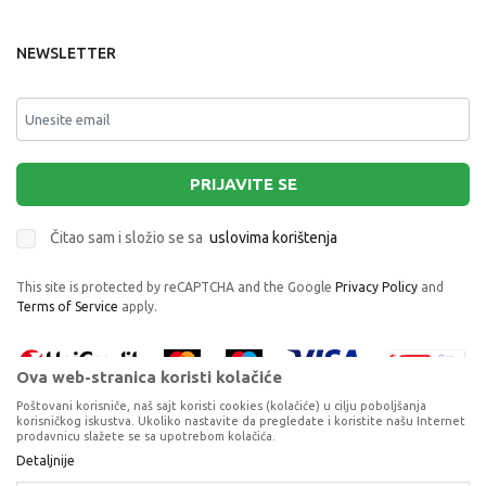
NEWSLETTER
PRIJAVITE SE
Čitao sam i složio se sa
uslovima korištenja
This site is protected by reCAPTCHA and the Google
Privacy Policy
and
Terms of Service
apply.
Ova web-stranica koristi kolačiće
Poštovani korisniče, naš sajt koristi cookies (kolačiće) u cilju poboljšanja
korisničkog iskustva. Ukoliko nastavite da pregledate i koristite našu Internet
prodavnicu slažete se sa upotrebom kolačića.
Proizvode na sajtu nastojimo da opišemo što je preciznije moguće, ali ne
Detaljnije
možemo garantovati da su svi podaci i fotografije, navedeni u okrviru