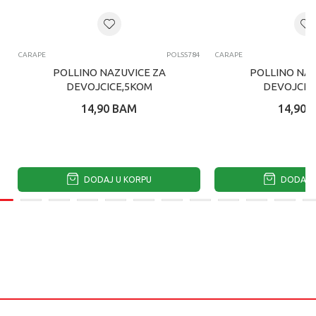
CARAPE
POLSS784
CARAPE
POLLINO NAZUVICE ZA
POLLINO NAZ
DEVOJCICE,5KOM
DEVOJCIC
14,90
BAM
14,90
DODAJ U KORPU
DODAJ U