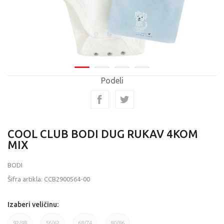
Podeli
COOL CLUB BODI DUG RUKAV 4KOM
MIX
BODI
Šifra artikla:
CCB2900564-00
Izaberi veličinu:
92/98
56/62
68/74
80/86