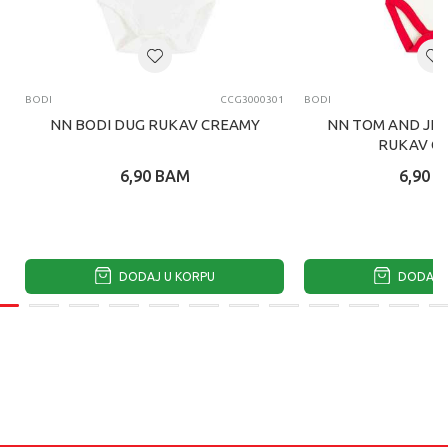
BODI
CCG3000301
BODI
NN BODI DUG RUKAV CREAMY
NN TOM AND JER
RUKAV C
6,90
BAM
6,90
B
DODAJ U KORPU
DODAJ U