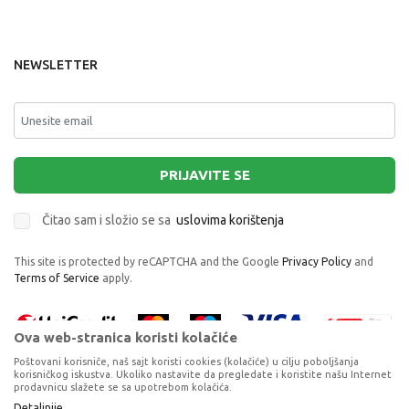
NEWSLETTER
PRIJAVITE SE
Čitao sam i složio se sa
uslovima korištenja
This site is protected by reCAPTCHA and the Google
Privacy Policy
and
Terms of Service
apply.
Ova web-stranica koristi kolačiće
Poštovani korisniče, naš sajt koristi cookies (kolačiće) u cilju poboljšanja
korisničkog iskustva. Ukoliko nastavite da pregledate i koristite našu Internet
prodavnicu slažete se sa upotrebom kolačića.
Proizvode na sajtu nastojimo da opišemo što je preciznije moguće, ali ne
Detaljnije