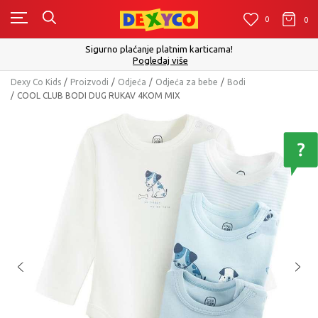
0
0
0
Click&Collect - Platite karticom Online i 
m karticama!
izboru
še
Pogledaj vi
Dexy Co Kids
Proizvodi
Odjeća
Odjeća za bebe
Bodi
COOL CLUB BODI DUG RUKAV 4KOM MIX