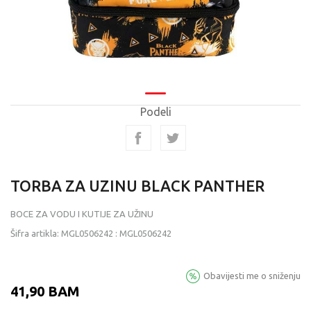
Podeli
TORBA ZA UZINU BLACK PANTHER
BOCE ZA VODU I KUTIJE ZA UŽINU
Šifra artikla:
MGL0506242
:
MGL0506242
Obavijesti me o sniženju
41,90
BAM