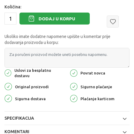
Količina:
DODAJ U KORPU
Ukoliko imate dodatne napomene upišite u komentar prije
dodavanja proizvoda u korpu:
Uslovi za besplatnu
Povrat novca
dostavu
Original proizvodi
Sigurno plaćanje
Sigurna dostava
Plaćanje karticom
SPECIFIKACIJA
KOMENTARI