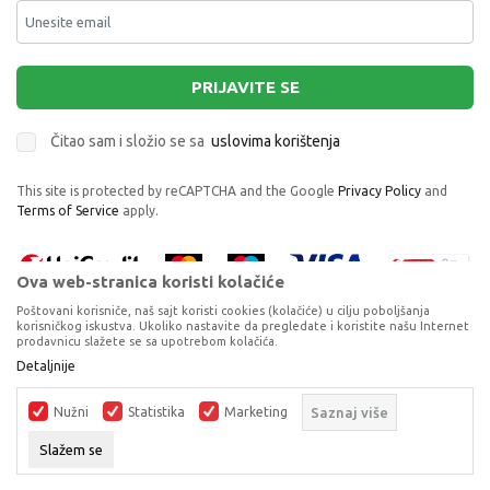
PRIJAVITE SE
Čitao sam i složio se sa
uslovima korištenja
This site is protected by reCAPTCHA and the Google
Privacy Policy
and
Terms of Service
apply.
Ova web-stranica koristi kolačiće
Poštovani korisniče, naš sajt koristi cookies (kolačiće) u cilju poboljšanja
korisničkog iskustva. Ukoliko nastavite da pregledate i koristite našu Internet
prodavnicu slažete se sa upotrebom kolačića.
Proizvode na sajtu nastojimo da opišemo što je preciznije moguće, ali ne
Detaljnije
možemo garantovati da su svi podaci i fotografije, navedeni u okrviru
proizvoda, u potpunosti kompletni i bez grešaka. Svi artikli prikazani na
Nužni
Statistika
Marketing
Saznaj više
sajtu su dio naše ponude, ali ne podrazumijeva da su dostupni u svakom
trenutku.
Slažem se
©2026
www.dexyco.ba
, Izrada
NB SOFT
. Sva prava zadržana.