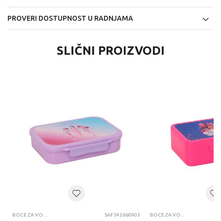
PROVERI DOSTUPNOST U RADNJAMA
SLIČNI PROIZVODI
BOCE ZA VODU I KUTIJE ZA UŽINU
SAF342660903
BOCE ZA VODU I KUTIJE ZA UŽINU