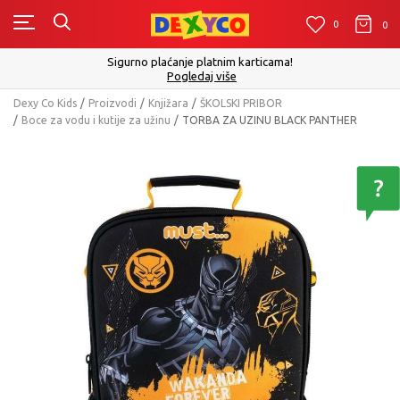
0
0
0
Sigurno plaćanje platnim karticama!
Pogledaj više
Dexy Co Kids
Proizvodi
Knjižara
ŠKOLSKI PRIBOR
Boce za vodu i kutije za užinu
TORBA ZA UZINU BLACK PANTHER