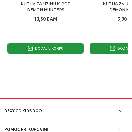
KUTIJA ZA UZINU K-POP
KUTIJA ZA UZ
DEMON HUNTERS
DEMON H
13,50
BAM
9,90
B
DODAJ U KORPU
DODAJ U
DEXY CO KIDS DOO
POMOĆ PRI KUPOVINI