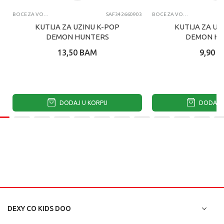
BOCE ZA VODU I KUTIJE ZA UŽINU
SAF342660903
BOCE ZA VODU I KUTIJE ZA UŽINU
KUTIJA ZA UZINU K-POP
KUTIJA ZA UZ
DEMON HUNTERS
DEMON H
13,50
BAM
9,90
B
DODAJ U KORPU
DODAJ U
DEXY CO KIDS DOO