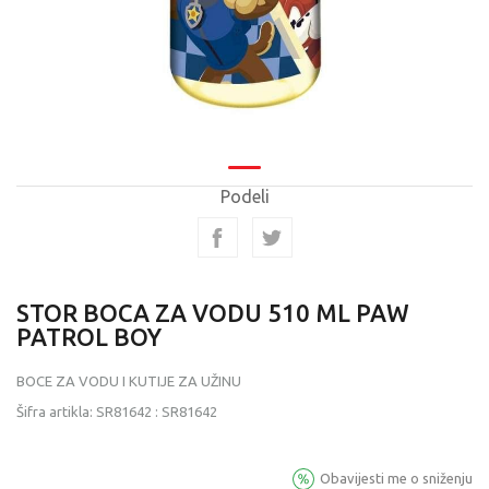
Podeli
STOR BOCA ZA VODU 510 ML PAW
PATROL BOY
BOCE ZA VODU I KUTIJE ZA UŽINU
Šifra artikla:
SR81642
:
SR81642
Obavijesti me o sniženju