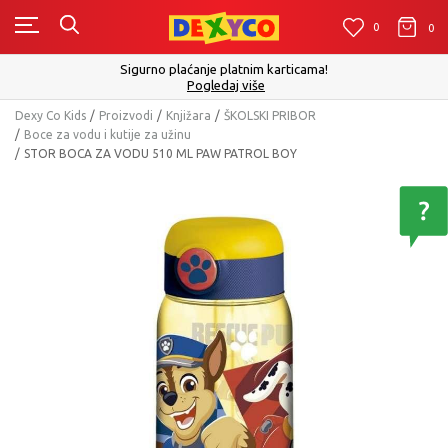
0
0
0
Sigurno plaćanje platnim karticama!
Pogledaj više
Dexy Co Kids
Proizvodi
Knjižara
ŠKOLSKI PRIBOR
Boce za vodu i kutije za užinu
STOR BOCA ZA VODU 510 ML PAW PATROL BOY