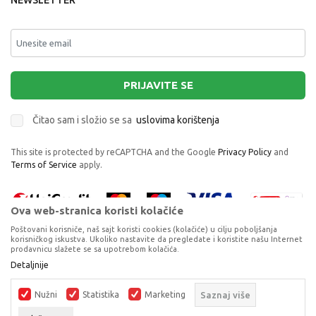
NEWSLETTER
PRIJAVITE SE
Čitao sam i složio se sa
uslovima korištenja
This site is protected by reCAPTCHA and the Google
Privacy Policy
and
Terms of Service
apply.
Ova web-stranica koristi kolačiće
Poštovani korisniče, naš sajt koristi cookies (kolačiće) u cilju poboljšanja
korisničkog iskustva. Ukoliko nastavite da pregledate i koristite našu Internet
prodavnicu slažete se sa upotrebom kolačića.
STOR BOCA ZA VODU 510 ML PAW PATROL
Proizvode na sajtu nastojimo da opišemo što je preciznije moguće, ali ne
Detaljnije
BOY
možemo garantovati da su svi podaci i fotografije, navedeni u okrviru
proizvoda, u potpunosti kompletni i bez grešaka. Svi artikli prikazani na
BOCE ZA VODU I KUTIJE ZA UŽINU
Nužni
Statistika
Marketing
Saznaj više
sajtu su dio naše ponude, ali ne podrazumijeva da su dostupni u svakom
trenutku.