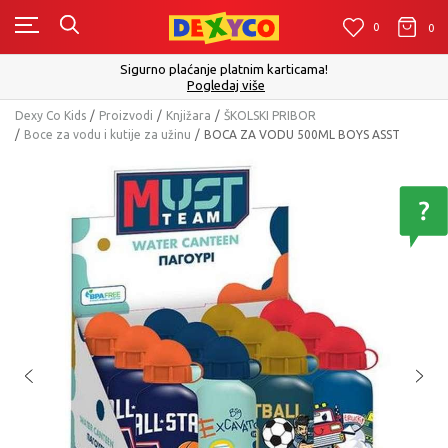
0
0
0
Sigurno plaćanje platnim karticama!
Pogledaj više
Dexy Co Kids
Proizvodi
Knjižara
ŠKOLSKI PRIBOR
Boce za vodu i kutije za užinu
BOCA ZA VODU 500ML BOYS ASST