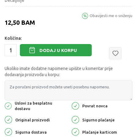
Detaljnije
Obavijesti me o sniženju
12,50
BAM
Količina:
DODAJ U KORPU
Ukoliko imate dodatne napomene upišite u komentar prije
dodavanja proizvoda u korpu:
Uslovi za besplatnu
Povrat novca
dostavu
Original proizvodi
Sigurno plaćanje
Sigurna dostava
Plaćanje karticom