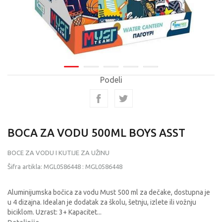
Podeli
BOCA ZA VODU 500ML BOYS ASST
BOCE ZA VODU I KUTIJE ZA UŽINU
Šifra artikla:
MGL0586448
:
MGL0586448
Aluminijumska bočica za vodu Must 500 ml za dečake, dostupna je
u 4 dizajna. Idealan je dodatak za školu, šetnju, izlete ili vožnju
biciklom. Uzrast: 3+ Kapacitet
...