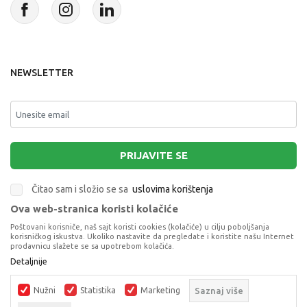
NEWSLETTER
PRIJAVITE SE
Čitao sam i složio se sa
uslovima korištenja
Ova web-stranica koristi kolačiće
This site is protected by reCAPTCHA and the Google
Privacy Policy
and
Poštovani korisniče, naš sajt koristi cookies (kolačiće) u cilju poboljšanja
Terms of Service
apply.
korisničkog iskustva. Ukoliko nastavite da pregledate i koristite našu Internet
prodavnicu slažete se sa upotrebom kolačića.
Detaljnije
BOCA ZA VODU 500ML BOYS ASST
BOCE ZA VODU I KUTIJE ZA UŽINU
Nužni
Statistika
Marketing
Saznaj više