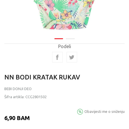
Podeli
NN BODI KRATAK RUKAV
BEBI DONJI DEO
Šifra artikla:
CCG2801502
Obavijesti me o sniženju
6,90
BAM