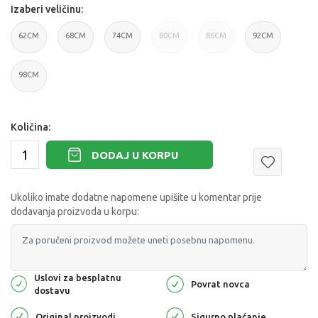
Izaberi veličinu:
62CM
68CM
74CM
80CM
86CM
92CM
98CM
Količina:
DODAJ U KORPU
Ukoliko imate dodatne napomene upišite u komentar prije
dodavanja proizvoda u korpu:
Uslovi za besplatnu
Povrat novca
dostavu
Original proizvodi
Sigurno plaćanje