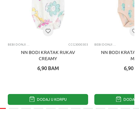
BEBI DONJI DEO
CCG3000303
BEBI DONJI DEO
NN BODI KRATAK RUKAV
NN BODI KRATAK
CREAMY
MIX
6,90
BAM
6,90
B
DODAJ U KORPU
DODAJ U