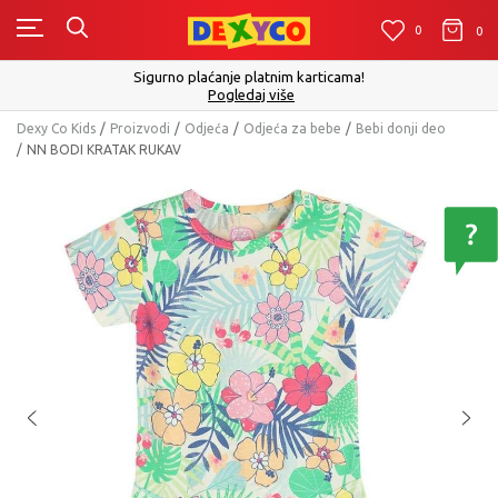
0
0
0
Click&Collect -
Sigurno plaćanje platnim karticama!
Pogledaj više
Dexy Co Kids
Proizvodi
Odjeća
Odjeća za bebe
Bebi donji deo
NN BODI KRATAK RUKAV