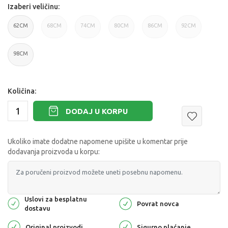
Izaberi veličinu:
62CM
68CM
74CM
80CM
86CM
92CM
98CM
Količina:
DODAJ U KORPU
Ukoliko imate dodatne napomene upišite u komentar prije
dodavanja proizvoda u korpu:
Uslovi za besplatnu
Povrat novca
dostavu
Original proizvodi
Sigurno plaćanje