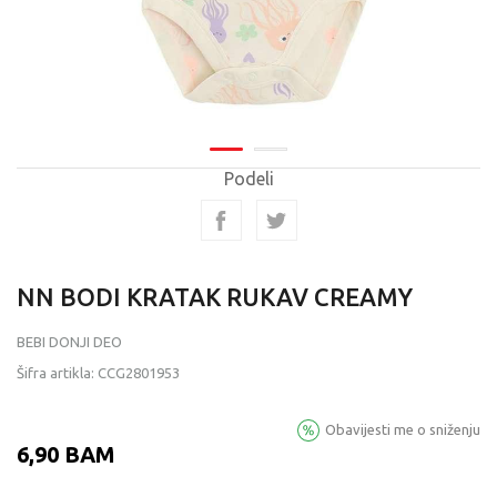
Podeli
NN BODI KRATAK RUKAV CREAMY
BEBI DONJI DEO
Šifra artikla:
CCG2801953
Obavijesti me o sniženju
6,90
BAM