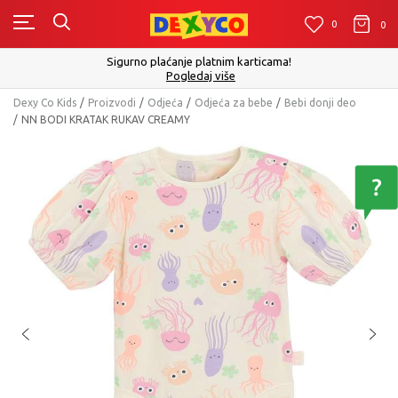
0
0
0
Sigurno plaćanje platnim karticama!
Pogledaj više
Dexy Co Kids
Proizvodi
Odjeća
Odjeća za bebe
Bebi donji deo
NN BODI KRATAK RUKAV CREAMY