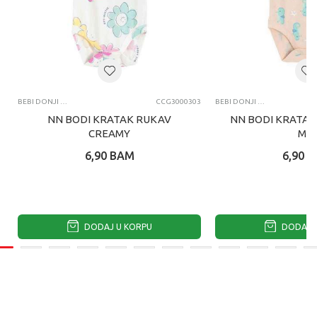
BEBI DONJI DEO
CCG3000303
BEBI DONJI DEO
NN BODI KRATAK RUKAV
NN BODI KRATAK
CREAMY
MIX
6,90
BAM
6,90
B
DODAJ U KORPU
DODAJ U