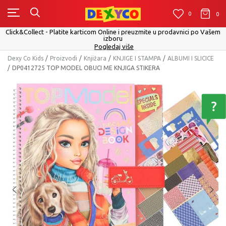
0
0
0
Click&Collect - Platite karticom Online i preuzmite u prodavnici po Vašem
izboru
Pogledaj više
Dexy Co Kids
Proizvodi
Knjižara
KNJIGE I STAMPA
ALBUMI I SLICICE
DP0412725 TOP MODEL OBUCI ME KNJIGA STIKERA