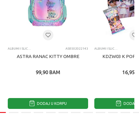
ALBUMI I SLICICE
ASR502022143
ALBUMI I SLICICE
ASTRA RANAC KITTY OMBRE
KDZW03 K POP 
99,90
BAM
16,95
DODAJ U KORPU
DODAJ U