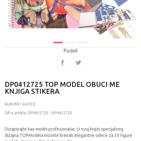
Podeli
DP0412725 TOP MODEL OBUCI ME
KNJIGA STIKERA
ALBUMI I SLICICE
Šifra artikla:
DP0412725
:
DP0412725
Dizajnirajte kao modni profesionalac: U ovoj knjizi specijalnog
dizajna TOPModela možete kreirati elegantne odeće za 33 figure