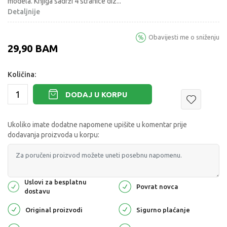
modela. Knjiga sadrži 4 stranice diz
...
Detaljnije
Obavijesti me o sniženju
29,90
BAM
Količina:
DODAJ U KORPU
Ukoliko imate dodatne napomene upišite u komentar prije
dodavanja proizvoda u korpu:
Uslovi za besplatnu
Povrat novca
dostavu
Original proizvodi
Sigurno plaćanje