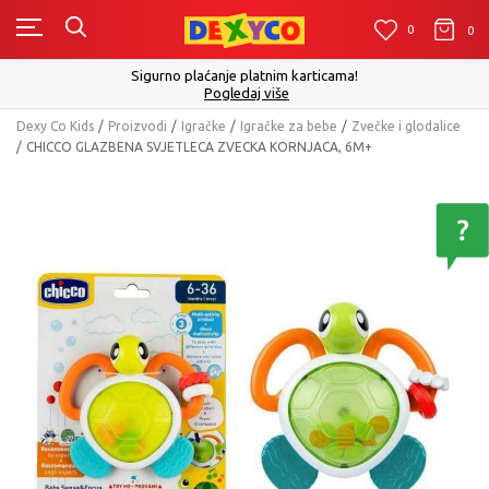
0
0
0
Sigurno plaćanje platnim karticama!
Pogledaj više
Dexy Co Kids
Proizvodi
Igračke
Igračke za bebe
Zvečke i glodalice
CHICCO GLAZBENA SVJETLECA ZVECKA KORNJACA, 6M+