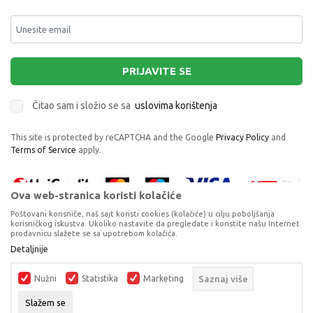
PRIJAVITE SE
Čitao sam i složio se sa
uslovima korištenja
This site is protected by reCAPTCHA and the Google
Privacy Policy
and
Terms of Service
apply.
Ova web-stranica koristi kolačiće
Poštovani korisniče, naš sajt koristi cookies (kolačiće) u cilju poboljšanja
korisničkog iskustva. Ukoliko nastavite da pregledate i koristite našu Internet
prodavnicu slažete se sa upotrebom kolačića.
CHICCO GLAZBENA SVJETLECA ZVECKA
Proizvode na sajtu nastojimo da opišemo što je preciznije moguće, ali ne
Detaljnije
KORNJACA, 6M+
možemo garantovati da su svi podaci i fotografije, navedeni u okrviru
proizvoda, u potpunosti kompletni i bez grešaka. Svi artikli prikazani na
ZVEČKE I GLODALICE
Nužni
Statistika
Marketing
Saznaj više
sajtu su dio naše ponude, ali ne podrazumijeva da su dostupni u svakom
trenutku.
DODAJ U KORPU
Slažem se