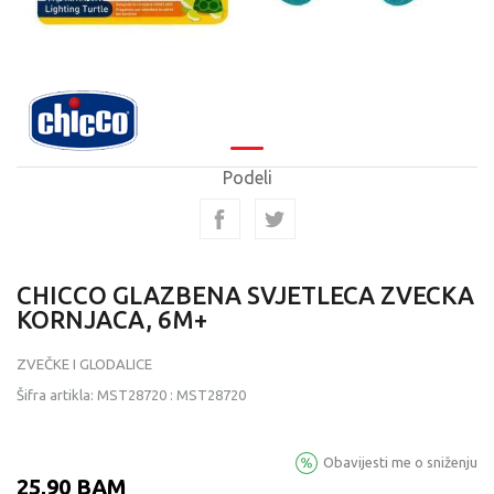
Podeli
CHICCO GLAZBENA SVJETLECA ZVECKA
KORNJACA, 6M+
ZVEČKE I GLODALICE
Šifra artikla:
MST28720
:
MST28720
Obavijesti me o sniženju
25,90
BAM