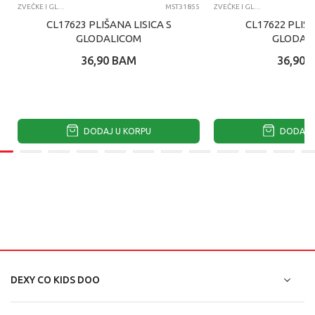
ZVEČKE I GLODALICE
MST31855
ZVEČKE I GLODALICE
CL17623 PLIŠANA LISICA S
CL17622 PLIŠA
GLODALICOM
GLODAL
36,90
BAM
36,90
DODAJ U KORPU
DODAJ U
DEXY CO KIDS DOO