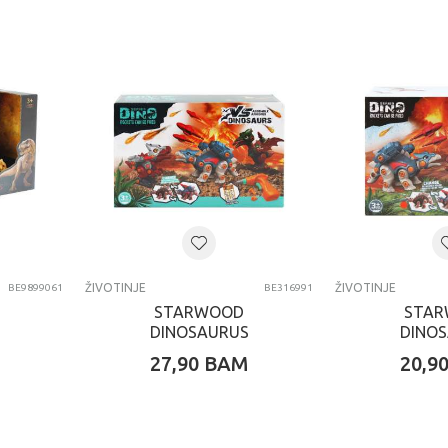
ŽIVOTINJE
ŽIVOTINJE
BE9899061
BE316991
STARWOOD
STA
DINOSAURUS
DINO
27,90
BAM
20,9