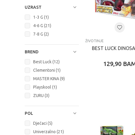
UZRAST
1-3 G (1)
4-6 G (21)
7-8 G (2)
ŽIVOTINJE
BEST LUCK DINOS
BREND
Best Luck (12)
129,90
BA
Clementoni (1)
MASTER KINA (9)
Playskool (1)
ZURU (3)
POL
Dječaci (5)
Univerzalno (21)