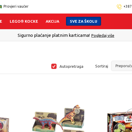
Provjeri vaučer
+387
E
LEGO® KOCKE
AKCIJA
SVE ZA ŠKOLU
Sigurno plaćanje platnim karticama!
Pogledaj više
Sortiraj
Autopretraga