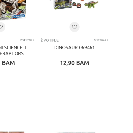
ŽIVOTINJE
MST17875
MST30447
I SCIENCE T
DINOSAUR 069461
ICERAPTORS
TLECI
0
BAM
12,90
BAM