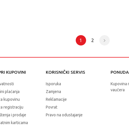
1
2
RI KUPOVINI
KORISNIČKI SERVIS
PONUDA 
ivatnosti
Isporuka
Kupovina 
vaučera
čini plaćanja
Zamjena
za kupovinu
Reklamacije
a registraciju
Povrat
štenja i prodaje
Pravo na odustajanje
latnim karticama