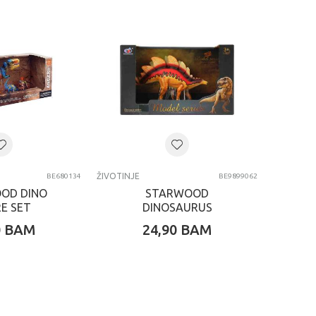
ŽIVOTINJE
BE680134
BE9899062
OD DINO
STARWOOD
RE SET
DINOSAURUS
0
BAM
24,90
BAM