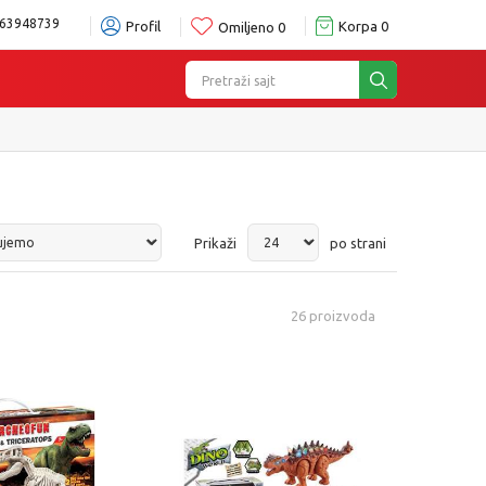
63948739
Profil
Korpa
0
Omiljeno
0
Pretraži sajt
Prikaži
po strani
26
proizvoda