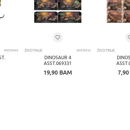
ŽIVOTINJE
ŽIVOTINJE
MST30444
MST30432
ST.
DINOSAUR 4
DINO
ASST.069331
ASST.
19,90
BAM
7,90