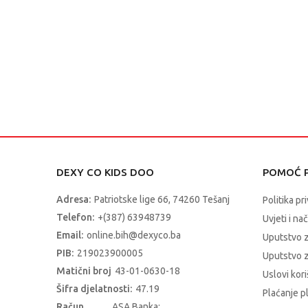
DEXY CO KIDS DOO
POMOĆ P
Adresa:
Patriotske lige 66, 74260 Tešanj
Politika pr
Telefon:
+(387) 63948739
Uvjeti i na
Email:
online.bih@dexyco.ba
Uputstvo 
PIB:
219023900005
Uputstvo z
Matični broj
43-01-0630-18
Uslovi kori
Šifra djelatnosti:
47.19
Plaćanje p
Račun
ASA Banka: