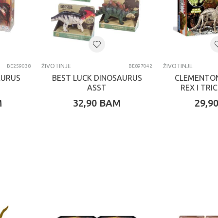
ŽIVOTINJE
ŽIVOTINJE
BE259038
BE897042
AURUS
BEST LUCK DINOSAURUS
CLEMENTON
ASST
REX I TR
SVE
M
32,90
BAM
29,9