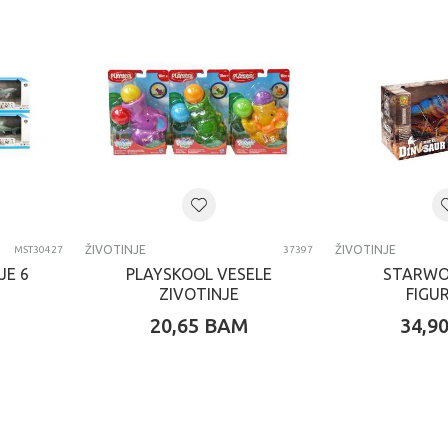
ŽIVOTINJE
ŽIVOTINJE
MST30427
37397
JE 6
PLAYSKOOL VESELE
STARWO
ZIVOTINJE
FIGU
20,65
BAM
34,9