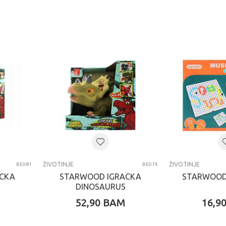
ŽIVOTINJE
ŽIVOTINJE
BE081
BE074
CKA
STARWOOD IGRACKA
STARWOOD
DINOSAURUS
52,90
BAM
16,9