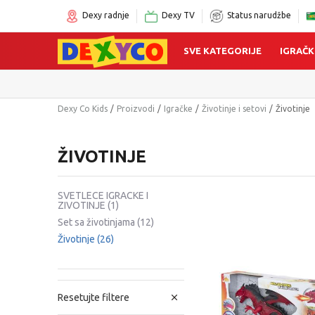
Dexy radnje
Dexy TV
Status narudžbe
SVE KATEGORIJE
IGRAČK
Dexy Co Kids
Proizvodi
Igračke
Životinje i setovi
Životinje
ŽIVOTINJE
SVETLECE IGRACKE I
ZIVOTINJE
(1)
Set sa životinjama
(12)
Životinje
(26)
Resetujte filtere