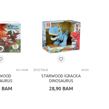
ŽIVOTINJE
BE316988
BE083
RWOOD
STARWOOD IGRACKA
SAURUS
DINOSAURUS
0
BAM
28,90
BAM