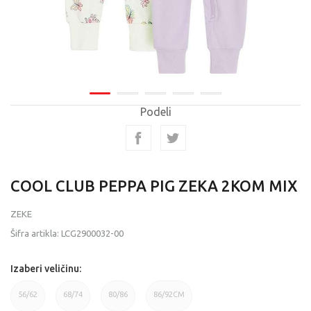
Podeli
COOL CLUB PEPPA PIG ZEKA 2KOM MIX
ZEKE
Šifra artikla:
LCG2900032-00
Izaberi veličinu:
56/62
68/74
80/86
86/92CM