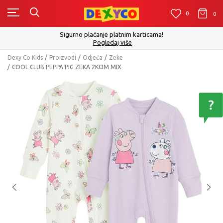
0
0
0
Sigurno plaćanje platnim karticama!
Pogledaj više
Dexy Co Kids
Proizvodi
Odjeća
Zeke
COOL CLUB PEPPA PIG ZEKA 2KOM MIX