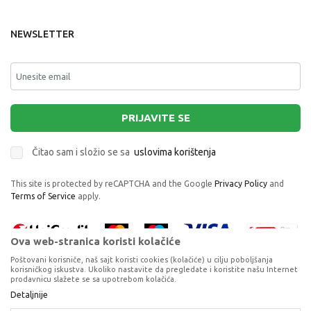
NEWSLETTER
PRIJAVITE SE
Čitao sam i složio se sa
uslovima korištenja
This site is protected by reCAPTCHA and the Google
Privacy Policy
and
Terms of Service
apply.
Ova web-stranica koristi kolačiće
Poštovani korisniče, naš sajt koristi cookies (kolačiće) u cilju poboljšanja
korisničkog iskustva. Ukoliko nastavite da pregledate i koristite našu Internet
prodavnicu slažete se sa upotrebom kolačića.
Proizvode na sajtu nastojimo da opišemo što je preciznije moguće, ali ne
Detaljnije
možemo garantovati da su svi podaci i fotografije, navedeni u okrviru