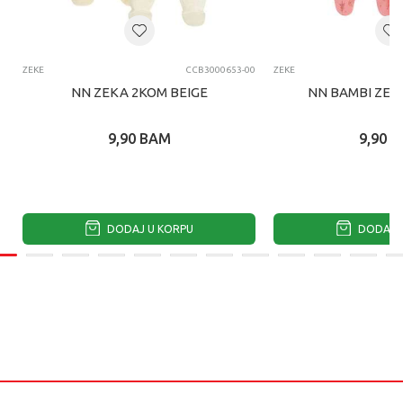
ZEKE
CCB3000653-00
ZEKE
NN ZEKA 2KOM BEIGE
NN BAMBI ZEK
9,90
BAM
9,90
B
DODAJ U KORPU
DODAJ U