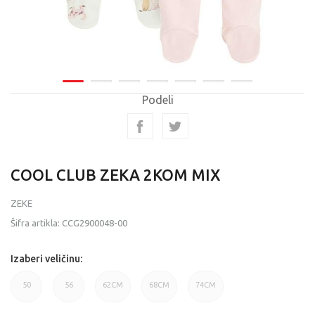
Podeli
COOL CLUB ZEKA 2KOM MIX
ZEKE
Šifra artikla:
CCG2900048-00
Izaberi veličinu:
50
56
62CM
68CM
74CM