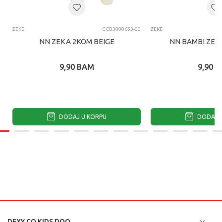
ZEKE
CCB3000653-00
ZEKE
NN ZEKA 2KOM BEIGE
NN BAMBI ZEK
9,90
BAM
9,90
B
DODAJ U KORPU
DODAJ U
DEXY CO KIDS DOO