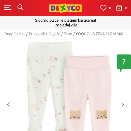
0
0
0
Sigurno plaćanje platnim karticama!
Pogledaj više
Dexy Co Kids
Proizvodi
Odjeća
Zeke
COOL CLUB ZEKA 2KOM MIX