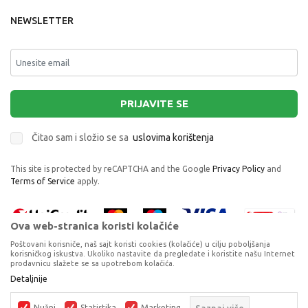
NEWSLETTER
PRIJAVITE SE
Čitao sam i složio se sa
uslovima korištenja
This site is protected by reCAPTCHA and the Google
Privacy Policy
and
Terms of Service
apply.
Ova web-stranica koristi kolačiće
Poštovani korisniče, naš sajt koristi cookies (kolačiće) u cilju poboljšanja
korisničkog iskustva. Ukoliko nastavite da pregledate i koristite našu Internet
prodavnicu slažete se sa upotrebom kolačića.
Proizvode na sajtu nastojimo da opišemo što je preciznije moguće, ali ne
Detaljnije
možemo garantovati da su svi podaci i fotografije, navedeni u okrviru
proizvoda, u potpunosti kompletni i bez grešaka. Svi artikli prikazani na
Nužni
Statistika
Marketing