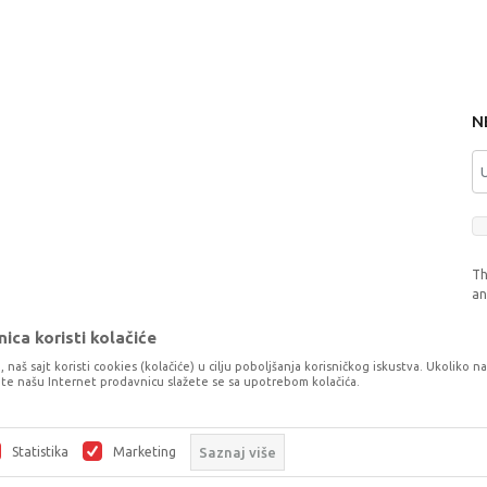
N
Th
a
ica koristi kolačiće
, naš sajt koristi cookies (kolačiće) u cilju poboljšanja korisničkog iskustva. Ukoliko n
tite našu Internet prodavnicu slažete se sa upotrebom kolačića.
o što je preciznije moguće, ali ne možemo garantovati da su svi podaci i fotog
šaka. Svi artikli prikazani na sajtu su dio naše ponude, ali ne podrazumijeva da
Statistika
Marketing
Saznaj više
©2026
www.dexyco.ba
, Izrada
NB SOFT
. Sva prava zadržana.