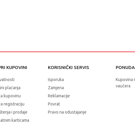
RI KUPOVINI
KORISNIČKI SERVIS
PONUDA 
ivatnosti
Isporuka
Kupovina 
vaučera
čini plaćanja
Zamjena
za kupovinu
Reklamacije
a registraciju
Povrat
štenja i prodaje
Pravo na odustajanje
latnim karticama