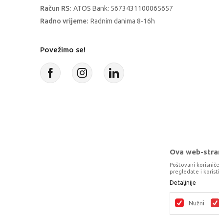
Račun RS:
ATOS Bank: 5673431100065657
Radno vrijeme:
Radnim danima 8-16h
Povežimo se!
Ova web-stran
Poštovani korisniče
pregledate i koris
Detaljnije
Proizvode na sajtu nastojimo da opišem
potpunosti kompletni i bez gre
Nužni