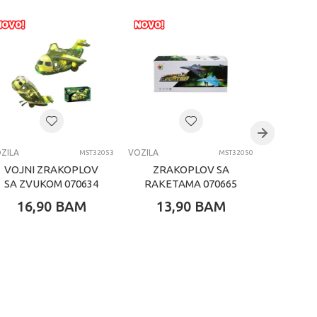
ZILA
VOZILA
VOZILA
MST32053
MST32050
VOJNI ZRAKOPLOV
ZRAKOPLOV SA
QUAD 
SA ZVUKOM 070634
RAKETAMA 070665
KOM
16,90
BAM
13,90
BAM
11,