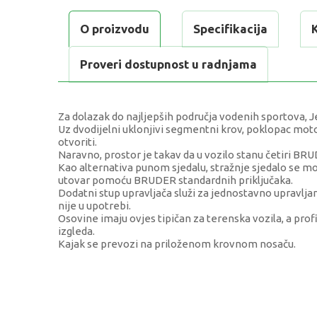
O proizvodu
Specifikacija
Proveri dostupnost u radnjama
Za dolazak do najljepših područja vodenih sportova, J
Uz dvodijelni uklonjivi segmentni krov, poklopac moto
otvoriti.
Naravno, prostor je takav da u vozilo stanu četiri BR
Kao alternativa punom sjedalu, stražnje sjedalo se mo
utovar pomoću BRUDER standardnih priključaka.
Dodatni stup upravljača služi za jednostavno upravlja
nije u upotrebi.
Osovine imaju ovjes tipičan za terenska vozila, a pro
izgleda.
Kajak se prevozi na priloženom krovnom nosaču.
KARAKTERISTIKA
Kategorija