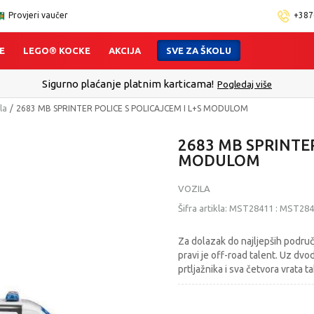
Provjeri vaučer
+387
E
LEGO® KOCKE
AKCIJA
SVE ZA ŠKOLU
Sigurno plaćanje platnim karticama!
Pogledaj više
la
2683 MB SPRINTER POLICE S POLICAJCEM I L+S MODULOM
2683 MB SPRINTER
MODULOM
VOZILA
Šifra artikla:
MST28411
:
MST284
Za dolazak do najljepših podru
pravi je off-road talent. Uz dvo
prtljažnika i sva četvora vrata 