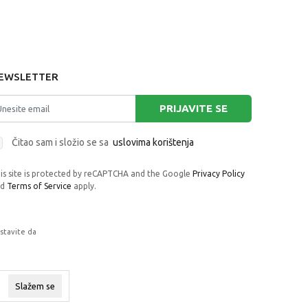
EWSLETTER
PRIJAVITE SE
Čitao sam i složio se sa
uslovima korištenja
is site is protected by reCAPTCHA and the Google
Privacy Policy
nd
Terms of Service
apply.
astavite da
rafije, navedeni u okrviru proizvoda, u
 su dostupni u svakom trenutku.
Slažem se