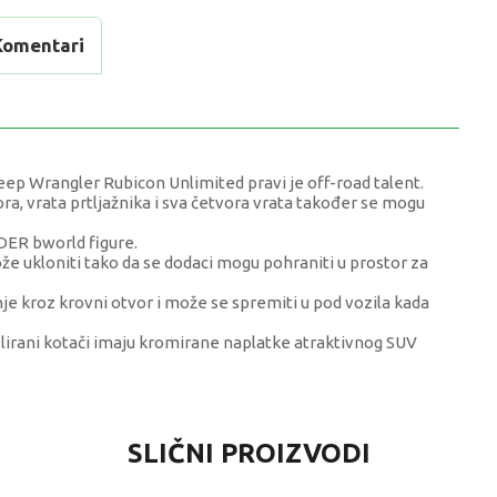
Komentari
eep Wrangler Rubicon Unlimited pravi je off-road talent.
ra, vrata prtljažnika i sva četvora vrata također se mogu
UDER bworld figure.
že ukloniti tako da se dodaci mogu pohraniti u prostor za
nje kroz krovni otvor i može se spremiti u pod vozila kada
filirani kotači imaju kromirane naplatke atraktivnog SUV
VRIJEDNOST
SLIČNI PROIZVODI
Vozila