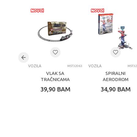
Težina specifikacija
Pol
Uzrast
Brend
Kategorija
VOZILA
VOZILA
MST32063
MST32
VLAK SA
SPIRALNI
TRAČNICAMA
AERODROM
071938
TORANJ 071945
39,90
BAM
34,90
BAM