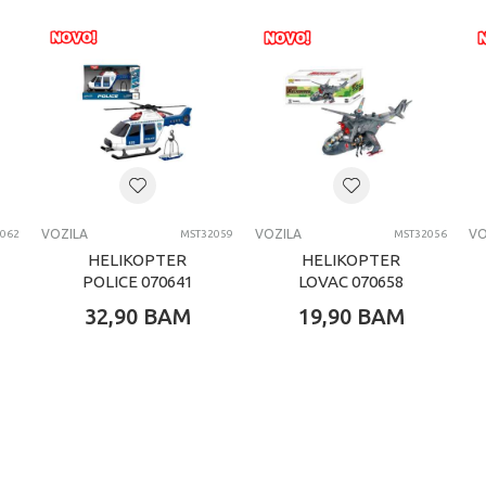
0 kg
Dječaci
4-6 G
BRUDER
VOZILA
VOZILA
VOZILA
VO
062
MST32059
MST32056
HELIKOPTER
HELIKOPTER
POLICE 070641
LOVAC 070658
32,90
BAM
19,90
BAM