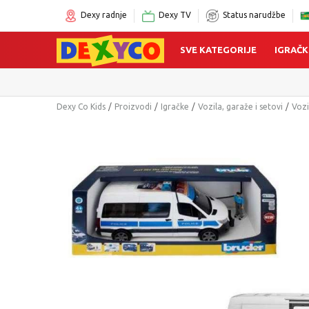
Dexy radnje
Dexy TV
Status narudžbe
SVE KATEGORIJE
IGRAČK
Dexy Co Kids
Proizvodi
Igračke
Vozila, garaže i setovi
Vozi