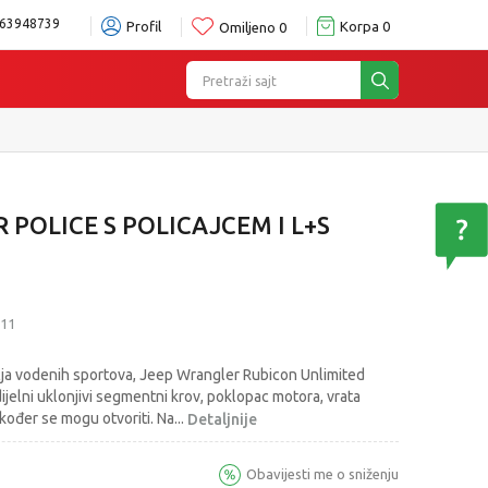
63948739
Profil
Korpa
0
Omiljeno
0
Pretraži sajt
 POLICE S POLICAJCEM I L+S
11
čja vodenih sportova, Jeep Wrangler Rubicon Unlimited
dijelni uklonjivi segmentni krov, poklopac motora, vrata
također se mogu otvoriti. Na
...
Detaljnije
Obavijesti me o sniženju