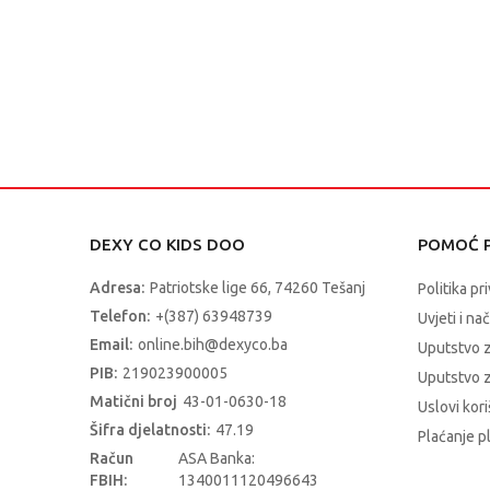
DEXY CO KIDS DOO
POMOĆ P
Adresa:
Patriotske lige 66, 74260 Tešanj
Politika pr
Telefon:
+(387) 63948739
Uvjeti i na
Email:
online.bih@dexyco.ba
Uputstvo 
PIB:
219023900005
Uputstvo z
Matični broj
43-01-0630-18
Uslovi kori
Šifra djelatnosti:
47.19
Plaćanje p
Račun
ASA Banka:
FBIH:
1340011120496643