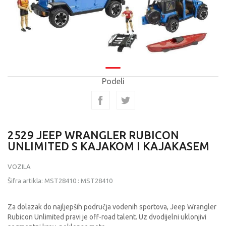
Podeli
2529 JEEP WRANGLER RUBICON
UNLIMITED S KAJAKOM I KAJAKASEM
VOZILA
Šifra artikla:
MST28410
:
MST28410
Za dolazak do najljepših područja vodenih sportova, Jeep Wrangler
Rubicon Unlimited pravi je off-road talent. Uz dvodijelni uklonjivi