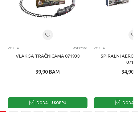
VOZILA
MST32063
VOZILA
VLAK SA TRAČNICAMA 071938
SPIRALNI AERO
0719
39,90
BAM
34,90
DODAJ U KORPU
DODAJ U