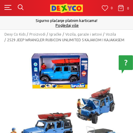
0
0
0
Click&Collect - Platite karticom Online i preuzmite u prodavnic
izboru
Pogledaj više
Dexy Co Kids
Proizvodi
Igračke
Vozila, garaže i setovi
Vozila
2529 JEEP WRANGLER RUBICON UNLIMITED S KAJAKOM I KAJAKASEM