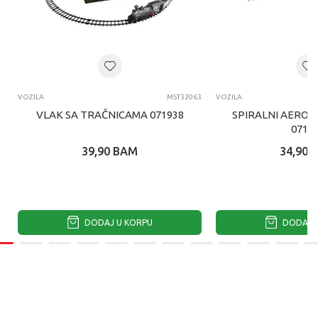
VOZILA
MST32063
VOZILA
VLAK SA TRAČNICAMA 071938
SPIRALNI AERO
0719
39,90
BAM
34,90
DODAJ U KORPU
DODAJ U