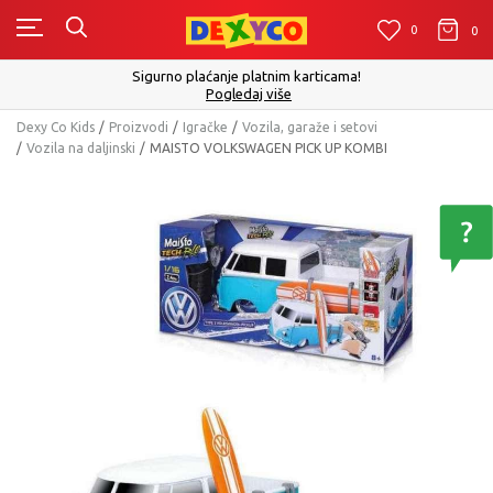
0
0
0
Sigurno plaćanje platnim karticama!
Pogledaj više
Dexy Co Kids
Proizvodi
Igračke
Vozila, garaže i setovi
Vozila na daljinski
MAISTO VOLKSWAGEN PICK UP KOMBI