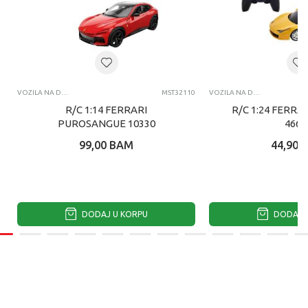
VOZILA NA DALJINSKI
MST32110
VOZILA NA DALJINSKI
R/C 1:14 FERRARI
R/C 1:24 FERRAR
PUROSANGUE 10330
4660
99,00
BAM
44,90
DODAJ U KORPU
DODAJ U