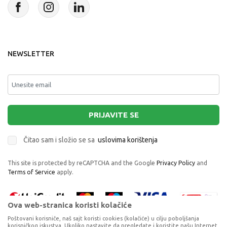
NEWSLETTER
PRIJAVITE SE
Čitao sam i složio se sa
uslovima korištenja
This site is protected by reCAPTCHA and the Google
Privacy Policy
and
Terms of Service
apply.
Ova web-stranica koristi kolačiće
Poštovani korisniče, naš sajt koristi cookies (kolačiće) u cilju poboljšanja
korisničkog iskustva. Ukoliko nastavite da pregledate i koristite našu Internet