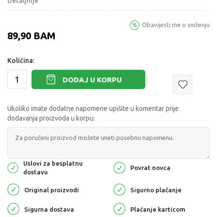
Detaljnije
Obavijesti me o sniženju
89,90
BAM
Količina:
DODAJ U KORPU
Ukoliko imate dodatne napomene upišite u komentar prije
dodavanja proizvoda u korpu:
Uslovi za besplatnu
Povrat novca
dostavu
Original proizvodi
Sigurno plaćanje
Sigurna dostava
Plaćanje karticom