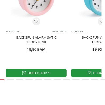
SOBNA DEKORACIJA
APLMR13404
SOBNA DEKORACIJA
BACK2FUN ALARM SATIC
BACK2FUN AL
TEDDY PINK
TEDDY 
19,90
BAM
19,90
DODAJ U KORPU
DODAJ U