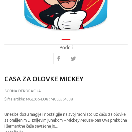
Podeli
CASA ZA OLOVKE MICKEY
SOBNA DEKORACIJA
Šifra artikla:
MGL0564338
:
MGL0564338
Unesite dozu magije i nostalgije na svoj radni sto uz čašu za olovke
sa omiljenim Diznijevim junakom – Mickey Mouse-om! Ova praktična
i šarmantna čaša savršena je
...