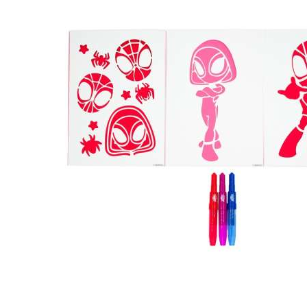
NEBULOUS STARS
PERNICA PUNA SA 3
72,90
BAM
ZIPA - CRISTALIA &
AGATHA
CANENCO STITCH
KOFER SA
40,90
BAM
PRIBOROM ZA
CRTANJE
CERDA RANAC ZA
VRTIC 3D HELLO
34,90
BAM
KITTY
PERNICA 3 ZIPA
PRAZNA K-POP
31,90
BAM
DEMON HANTERS
ICONIC