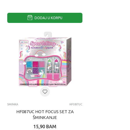
DODAJ U KORPU
SMINKA
HF087UC
HF087UC HOT FOCUS SET ZA
ŠMINKANJE
15,90
BAM