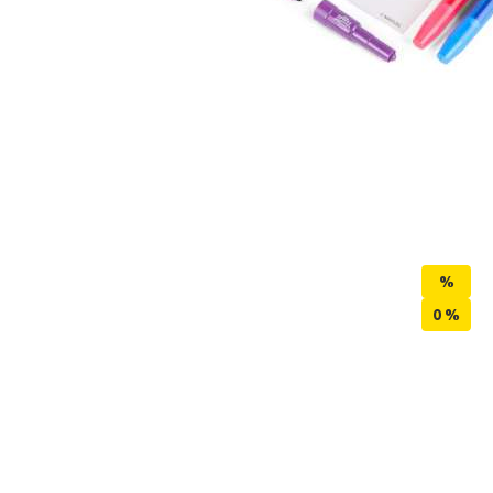
%
0
%