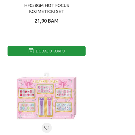
HF058GM HOT FOCUS
KOZMETICKI SET
21,90
BAM
DODAJ U KORPU