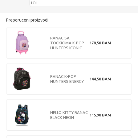
LOL
Nerf
Urban
Preporuceni proizvodi
DEXYCO izdavaštvo
RANAC SA
TOCKICIMA K-POP
178,50
BAM
HUNTERS ICONIC
RANAC K-POP
144,50
BAM
HUNTERS ENERGY
HELLO KITTY RANAC
115,90
BAM
BLACK NEON