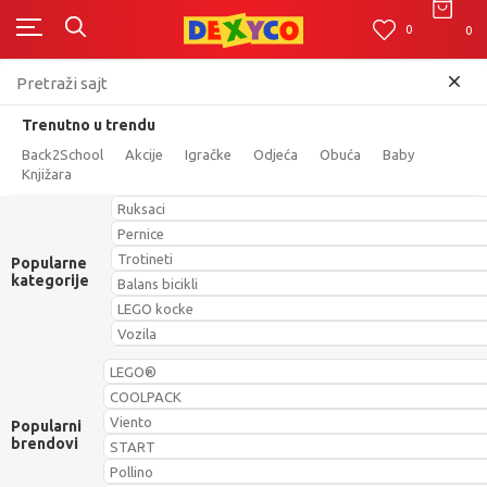
0
0
0
Trenutno u trendu
Dexy Co Kids
Proizvodi
Knjižara
SMINKA I NAKIT
SMINKA
CANENCO SET ZA CRTANJE A4 SPIDY
Back2School
Akcije
Igračke
Odjeća
Obuća
Baby
Knjižara
Ruksaci
Pernice
Trotineti
Popularne
kategorije
Balans bicikli
LEGO kocke
Vozila
Lutke
LEGO®
Društvene igre i puzzle
COOLPACK
Patofne / Kućne papuče
Viento
Popularni
brendovi
START
Pollino