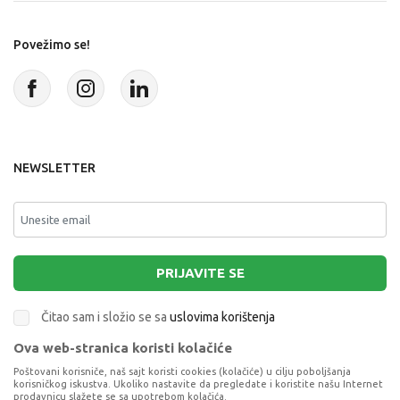
Povežimo se!
NEWSLETTER
PRIJAVITE SE
Čitao sam i složio se sa
uslovima korištenja
Ova web-stranica koristi kolačiće
This site is protected by reCAPTCHA and the Google
Privacy Policy
and
Poštovani korisniče, naš sajt koristi cookies (kolačiće) u cilju poboljšanja
Terms of Service
apply.
korisničkog iskustva. Ukoliko nastavite da pregledate i koristite našu Internet
prodavnicu slažete se sa upotrebom kolačića.