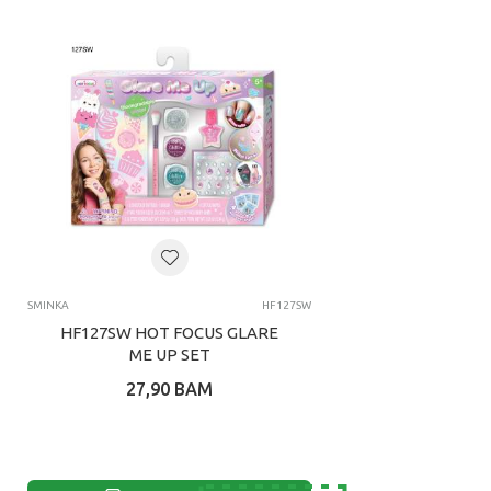
1
2
3
SMINKA
HF127SW
HF127SW HOT FOCUS GLARE
ME UP SET
27,90
BAM