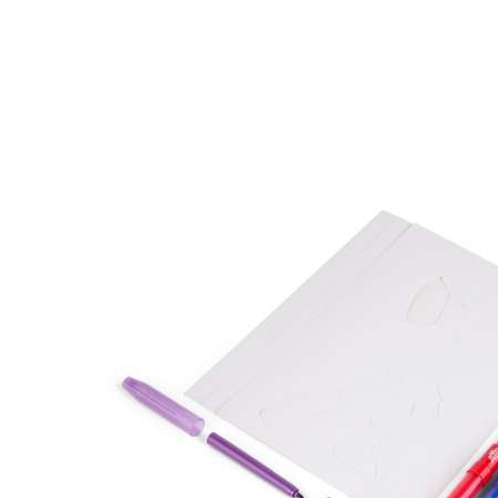
FUNLOCLETS
SECRET MINI
24,90
BAM
JOURNAL
STITCH FLOMASTERI
SA SLJOKICAMA 6
19,90
BAM
KOM