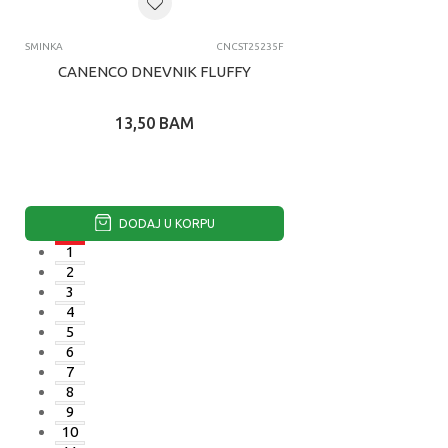
SMINKA
CNCST25235F
CANENCO DNEVNIK FLUFFY
13,50
BAM
DODAJ U KORPU
1
2
3
4
5
6
7
8
9
10