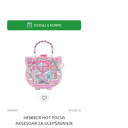
DODAJ U KORPU
SMINKA
HF069CR
HF069CR HOT FOCUS
AKSESOAR ZA ULEPŠAVANJE