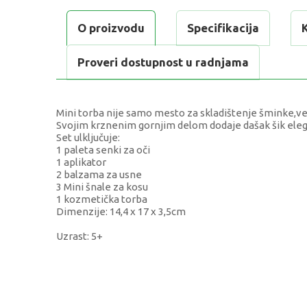
O proizvodu
Specifikacija
Proveri dostupnost u radnjama
Mini torba nije samo mesto za skladištenje šminke,ve
Svojim krznenim gornjim delom dodaje dašak šik el
Set ulključuje:
1 paleta senki za oči
1 aplikator
2 balzama za usne
3 Mini šnale za kosu
1 kozmetička torba
Dimenzije: 14,4 x 17 x 3,5cm
Uzrast: 5+
KARAKTERISTIKA
Kategorija