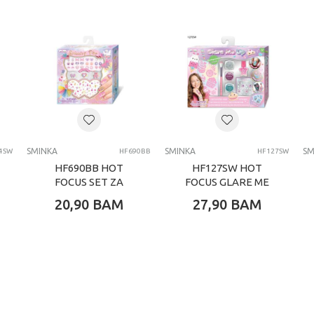
0 kg
Djevojčice
7-8 G
HOT FOCUS
SMINKA
SMINKA
SMINKA
SM
4SW
HF690BB
HF127SW
HF690BB HOT
HF127SW HOT
FOCUS SET ZA
FOCUS GLARE ME
ULEPŠAVANJE
UP SET
20,90
BAM
27,90
BAM