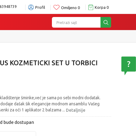
63948739
Profil
Korpa
0
Omiljeno
0
Pretraži sajt
US KOZMETICKI SET U TORBICI
kladištenje šminke,već je sama po sebi modni dodatak.
 dodaje dašak šik elegancije modnom ansamblu Vašeg
 senki za oči 1 aplikator 2 balzama
...
Detaljnije
od bude dostupan