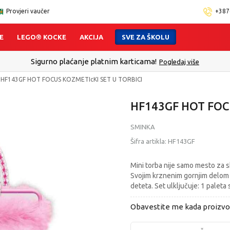
Provjeri vaučer
+387
E
LEGO® KOCKE
AKCIJA
SVE ZA ŠKOLU
Sigurno plaćanje platnim karticama!
Pogledaj više
HF143GF HOT FOCUS KOZMETIcKI SET U TORBICI
HF143GF HOT FOC
SMINKA
Šifra artikla:
HF143GF
Mini torba nije samo mesto za s
Svojim krznenim gornjim delom
deteta. Set ulključuje: 1 paleta
Obavestite me kada proizv