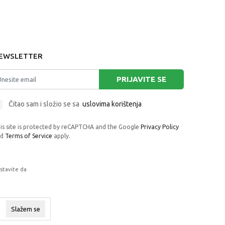
EWSLETTER
PRIJAVITE SE
Čitao sam i složio se sa
uslovima korištenja
is site is protected by reCAPTCHA and the Google
Privacy Policy
nd
Terms of Service
apply.
astavite da
rafije, navedeni u okrviru proizvoda, u
 su dostupni u svakom trenutku.
Slažem se