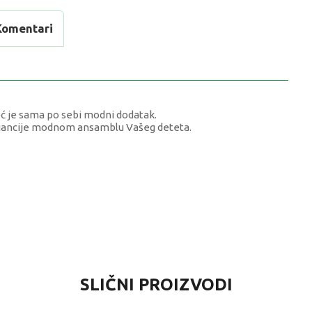
Komentari
ć je sama po sebi modni dodatak.
egancije modnom ansamblu Vašeg deteta.
VRIJEDNOST
SLIČNI PROIZVODI
SMINKA