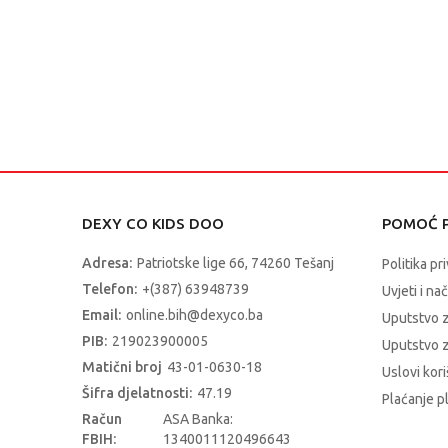
DEXY CO KIDS DOO
POMOĆ P
Adresa:
Patriotske lige 66, 74260 Tešanj
Politika pr
Telefon:
+(387) 63948739
Uvjeti i na
Email:
online.bih@dexyco.ba
Uputstvo 
PIB:
219023900005
Uputstvo z
Matični broj
43-01-0630-18
Uslovi kori
Šifra djelatnosti:
47.19
Plaćanje p
Račun
ASA Banka:
FBIH:
1340011120496643