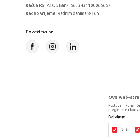
Račun RS:
ATOS Bank: 5673431100065657
Radno vrijeme:
Radnim danima 8-16h
Povežimo se!
Ova web-stran
Poštovani korisniče
pregledate i koris
Detaljnije
Proizvode na sajtu nastojimo da opišem
potpunosti kompletni i bez gre
Nužni