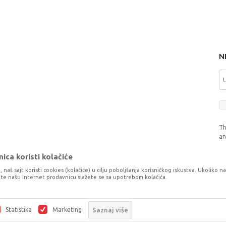
N
Th
a
ica koristi kolačiće
, naš sajt koristi cookies (kolačiće) u cilju poboljšanja korisničkog iskustva. Ukoliko n
tite našu Internet prodavnicu slažete se sa upotrebom kolačića.
o što je preciznije moguće, ali ne možemo garantovati da su svi podaci i fotog
šaka. Svi artikli prikazani na sajtu su dio naše ponude, ali ne podrazumijeva da
Statistika
Marketing
Saznaj više
©2026
www.dexyco.ba
, Izrada
NB SOFT
. Sva prava zadržana.