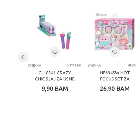
Težina specifikacija
Pol
Uzrast
Brend
Kategorija
SMINKA
SMINKA
MST31860
HF69
CL18341 CRAZY
HF694SW HOT
CHIC SJAJ ZA USNE
FOCUS SET ZA
PISANJE BESTIES
9,90
BAM
26,90
BAM
FOREVER