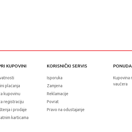
RI KUPOVINI
KORISNIČKI SERVIS
PONUDA 
ivatnosti
Isporuka
Kupovina 
vaučera
čini plaćanja
Zamjena
za kupovinu
Reklamacije
a registraciju
Povrat
štenja i prodaje
Pravo na odustajanje
latnim karticama