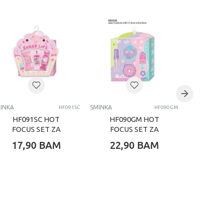
INKA
SMINKA
SMINKA
HF091SC
HF090GM
HF091SC HOT
HF090GM HOT
HF0
FOCUS SET ZA
FOCUS SET ZA
FOC
USNE SUGAR LIPS
ŠMINKANJE MAGIC
ŠM
17,90
BAM
22,90
BAM
15,
GLOW