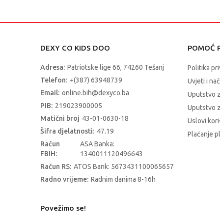
DEXY CO KIDS DOO
POMOĆ P
Adresa:
Patriotske lige 66, 74260 Tešanj
Politika pr
Telefon:
+(387) 63948739
Uvjeti i na
Email:
online.bih@dexyco.ba
Uputstvo 
PIB:
219023900005
Uputstvo z
Matični broj
43-01-0630-18
Uslovi kori
Šifra djelatnosti:
47.19
Plaćanje p
Račun
ASA Banka:
FBIH:
1340011120496643
Račun RS:
ATOS Bank: 5673431100065657
Radno vrijeme:
Radnim danima 8-16h
Povežimo se!