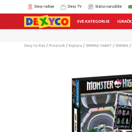
Dexy radnje
Dexy TV
Status narudžbe
SVE KATEGORIJE
IGRAČK
Click&Col
Dexy Co Kids
Proizvodi
Knjižara
SMINKA I NAKIT
SMINKA