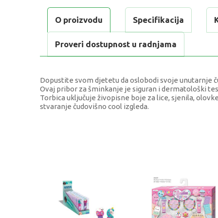
O proizvodu
Specifikacija
Proveri dostupnost u radnjama
Dopustite svom djetetu da oslobodi svoje unutarnje ču
Ovaj pribor za šminkanje je siguran i dermatološki tes
Torbica uključuje živopisne boje za lice, sjenila, olovk
stvaranje čudovišno cool izgleda.
KARAKTERISTIKA
Kategorija
Težina specifikacija
Pol
Uzrast