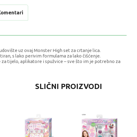
Komentari
dovište uz ovaj Monster High set za crtanje lica.
tiran, s lako perivim formulama za lako čišćenje.
e za tijelo, aplikatore i spužvice – sve što im je potrebno za
VRIJEDNOST
SLIČNI PROIZVODI
SMINKA
0 kg
Djevojčice
8+ G