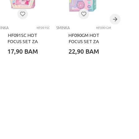
INKA
SMINKA
SMINKA
HF091SC
HF090GM
HF091SC HOT
HF090GM HOT
HF0
FOCUS SET ZA
FOCUS SET ZA
FOC
USNE SUGAR LIPS
ŠMINKANJE MAGIC
ŠM
17,90
BAM
22,90
BAM
15,
GLOW