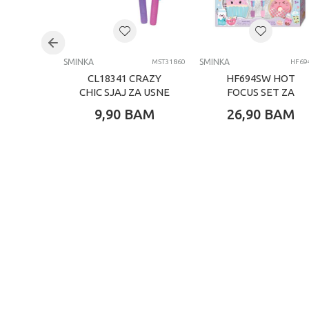
Brend
Kategorija
SMINKA
SMINKA
MST31860
HF69
CL18341 CRAZY
HF694SW HOT
CHIC SJAJ ZA USNE
FOCUS SET ZA
PISANJE BESTIES
9,90
BAM
26,90
BAM
FOREVER