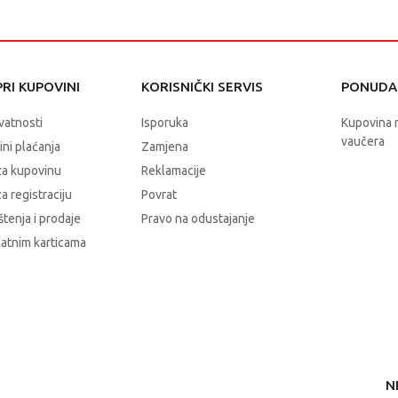
RI KUPOVINI
KORISNIČKI SERVIS
PONUDA 
ivatnosti
Isporuka
Kupovina 
vaučera
čini plaćanja
Zamjena
za kupovinu
Reklamacije
a registraciju
Povrat
štenja i prodaje
Pravo na odustajanje
latnim karticama
N