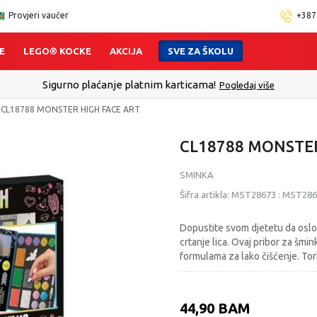
Provjeri vaučer
+387
E
LEGO® KOCKE
AKCIJA
SVE ZA ŠKOLU
lect - Platite karticom Online i preuzmite u prodavnici po Vašem 
CL18788 MONSTER HIGH FACE ART
CL18788 MONSTER
SMINKA
Šifra artikla:
MST28673
:
MST286
Dopustite svom djetetu da oslo
crtanje lica. Ovaj pribor za šmin
formulama za lako čišćenje. Tor
44,90
BAM