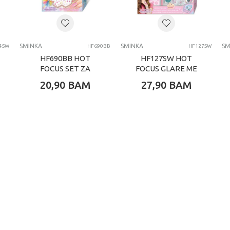
Clementoni
SMINKA
SMINKA
SMINKA
SM
4SW
HF690BB
HF127SW
HF690BB HOT
HF127SW HOT
FOCUS SET ZA
FOCUS GLARE ME
ULEPŠAVANJE
UP SET
20,90
BAM
27,90
BAM