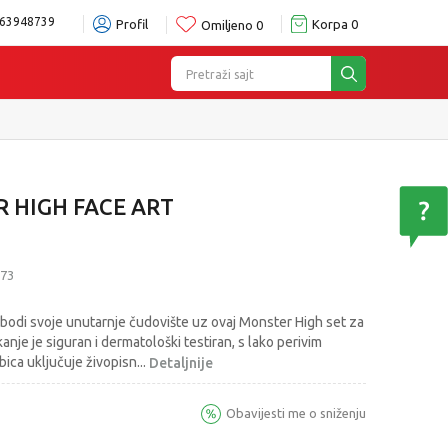
63948739
Profil
Korpa
0
Omiljeno
0
Pretraži sajt
izboru
Pogledaj više
 HIGH FACE ART
73
bodi svoje unutarnje čudovište uz ovaj Monster High set za
kanje je siguran i dermatološki testiran, s lako perivim
bica uključuje živopisn
...
Detaljnije
Obavijesti me o sniženju