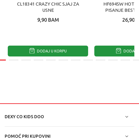
CL18341 CRAZY CHIC SJAJ ZA
HF694SW HOT F
USNE
PISANJE BESTI
9,90
BAM
26,90
DODAJ U KORPU
DODAJ U
DEXY CO KIDS DOO
POMOĆ PRI KUPOVINI