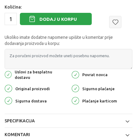
Količina:
DODAJ U KORPU
Ukoliko imate dodatne napomene upišite u komentar prije
dodavanja proizvoda u korpu:
Uslovi za besplatnu
Povrat novca
dostavu
Original proizvodi
Sigurno plaćanje
Sigurna dostava
Plaćanje karticom
SPECIFIKACIJA
KOMENTARI