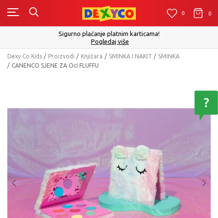
0
0
0
Sigurno plaćanje platnim karticama!
Pogledaj više
Dexy Co Kids
Proizvodi
Knjižara
SMINKA I NAKIT
SMINKA
CANENCO SJENE ZA OcI FLUFFU