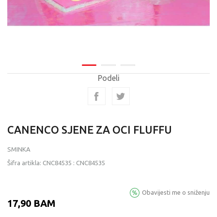
Podeli
CANENCO SJENE ZA OCI FLUFFU
SMINKA
Šifra artikla:
CNC84535
:
CNC84535
Obavijesti me o sniženju
17,90
BAM