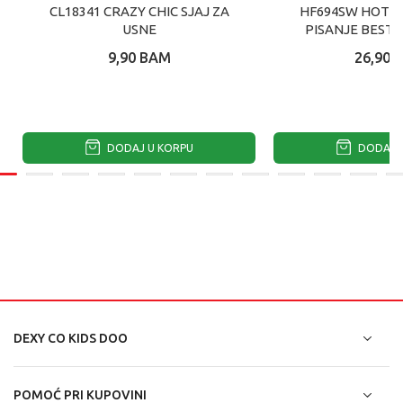
CL18341 CRAZY CHIC SJAJ ZA
HF694SW HOT F
USNE
PISANJE BESTI
9,90
BAM
26,90
DODAJ U KORPU
DODAJ U
DEXY CO KIDS DOO
POMOĆ PRI KUPOVINI