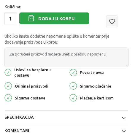
Količina:
DODAJ U KORPU
Ukoliko imate dodatne napomene upišite u komentar prije
dodavanja proizvoda u korpu:
Uslovi za besplatnu
Povrat novca
dostavu
Original proizvodi
Sigurno plaćanje
Sigurna dostava
Plaćanje karticom
SPECIFIKACIJA
KOMENTARI