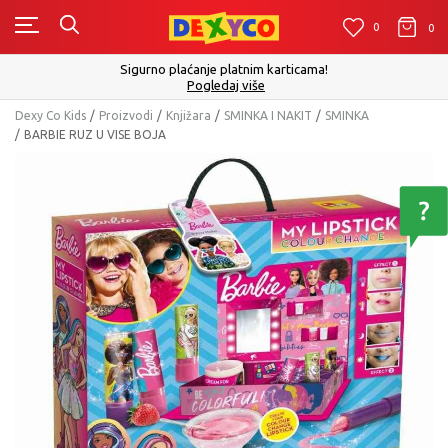
0
0
0
Sigurno plaćanje platnim karticama!
Pogledaj više
Dexy Co Kids
Proizvodi
Knjižara
SMINKA I NAKIT
SMINKA
BARBIE RUZ U VISE BOJA