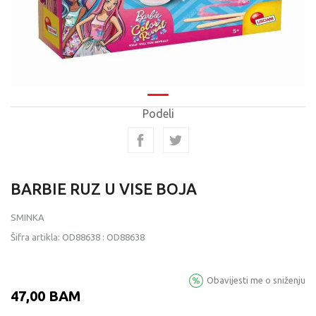
Podeli
BARBIE RUZ U VISE BOJA
SMINKA
Šifra artikla:
OD88638
:
OD88638
Obavijesti me o sniženju
47,00
BAM