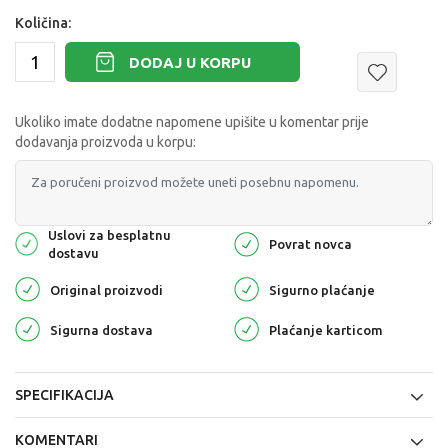
Količina:
DODAJ U KORPU
Ukoliko imate dodatne napomene upišite u komentar prije
dodavanja proizvoda u korpu:
Uslovi za besplatnu
Povrat novca
dostavu
Original proizvodi
Sigurno plaćanje
Sigurna dostava
Plaćanje karticom
SPECIFIKACIJA
KOMENTARI