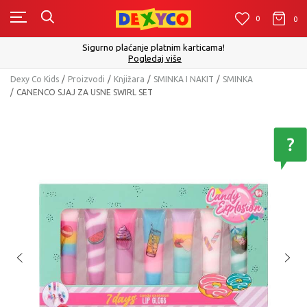
0
0
0
Sigurno plaćanje platnim karticama!
Pogledaj više
Dexy Co Kids
Proizvodi
Knjižara
SMINKA I NAKIT
SMINKA
CANENCO SJAJ ZA USNE SWIRL SET