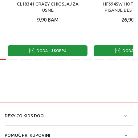
CL18341 CRAZY CHIC SJAJ ZA
HF694SW HOT F
USNE
PISANJE BESTI
9,90
BAM
26,90
DODAJ U KORPU
DODAJ U
DEXY CO KIDS DOO
POMOĆ PRI KUPOVINI