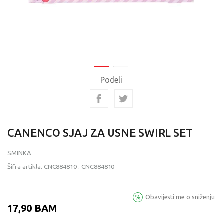
Podeli
CANENCO SJAJ ZA USNE SWIRL SET
SMINKA
Šifra artikla:
CNC884810
:
CNC884810
Obavijesti me o sniženju
17,90
BAM