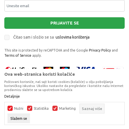
PRIJAVITE SE
Čitao sam i složio se sa
uslovima korištenja
This site is protected by reCAPTCHA and the Google
Privacy Policy
and
Terms of Service
apply.
Ova web-stranica koristi kolačiće
Poštovani korisniče, naš sajt koristi cookies (kolačiće) u cilju poboljšanja
korisničkog iskustva. Ukoliko nastavite da pregledate i koristite našu Internet
prodavnicu slažete se sa upotrebom kolačića.
Proizvode na sajtu nastojimo da opišemo što je preciznije moguće, ali ne
Detaljnije
možemo garantovati da su svi podaci i fotografije, navedeni u okrviru
proizvoda, u potpunosti kompletni i bez grešaka. Svi artikli prikazani na
Nužni
Statistika
Marketing
Saznaj više
sajtu su dio naše ponude, ali ne podrazumijeva da su dostupni u svakom
trenutku.
Slažem se
©2026
www.dexyco.ba
, Izrada
NB SOFT
. Sva prava zadržana.