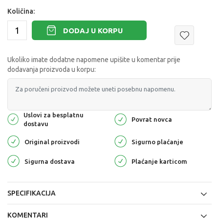
Količina:
DODAJ U KORPU
Ukoliko imate dodatne napomene upišite u komentar prije
dodavanja proizvoda u korpu:
Uslovi za besplatnu
Povrat novca
dostavu
Original proizvodi
Sigurno plaćanje
Sigurna dostava
Plaćanje karticom
SPECIFIKACIJA
KOMENTARI