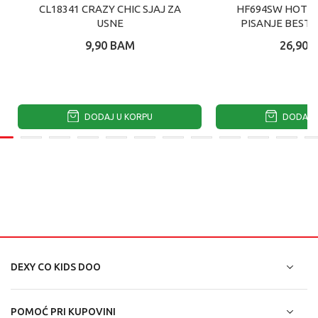
CL18341 CRAZY CHIC SJAJ ZA
HF694SW HOT F
USNE
PISANJE BESTI
9,90
BAM
26,90
DODAJ U KORPU
DODAJ U
DEXY CO KIDS DOO
POMOĆ PRI KUPOVINI