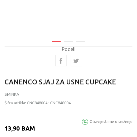
Podeli
CANENCO SJAJ ZA USNE CUPCAKE
SMINKA
Šifra artikla:
CNC848004
:
CNC848004
Obavijesti me o sniženju
13,90
BAM