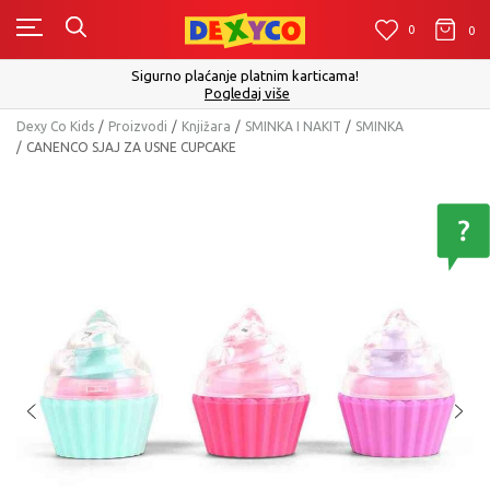
0
0
0
Sigurno plaćanje platnim karticama!
Pogledaj više
Dexy Co Kids
Proizvodi
Knjižara
SMINKA I NAKIT
SMINKA
CANENCO SJAJ ZA USNE CUPCAKE