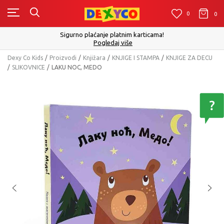
0
0
0
Click&Collect - Platite karticom Online i preuzmite u p
izboru
Pogledaj više
Dexy Co Kids
Proizvodi
Knjižara
KNJIGE I STAMPA
KNJIGE ZA DECU
SLIKOVNICE
LAKU NOC, MEDO