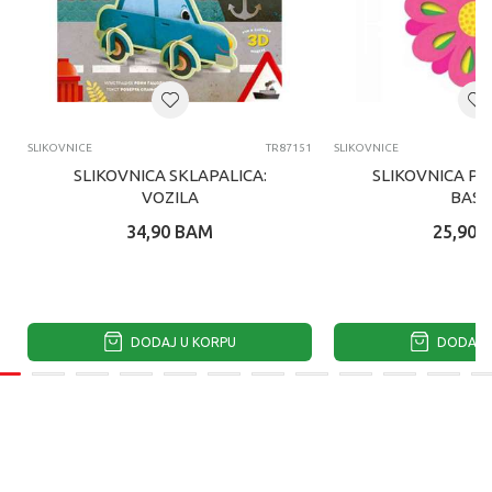
SLIKOVNICE
TR87151
SLIKOVNICE
SLIKOVNICA SKLAPALICA:
SLIKOVNICA PO
VOZILA
BAST
34,90
BAM
25,90
DODAJ U KORPU
DODAJ U