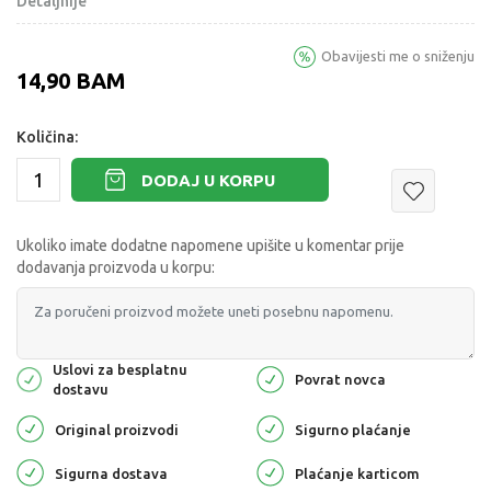
Detaljnije
Obavijesti me o sniženju
14,90
BAM
Količina:
DODAJ U KORPU
Ukoliko imate dodatne napomene upišite u komentar prije
dodavanja proizvoda u korpu:
Uslovi za besplatnu
Povrat novca
dostavu
Original proizvodi
Sigurno plaćanje
Sigurna dostava
Plaćanje karticom