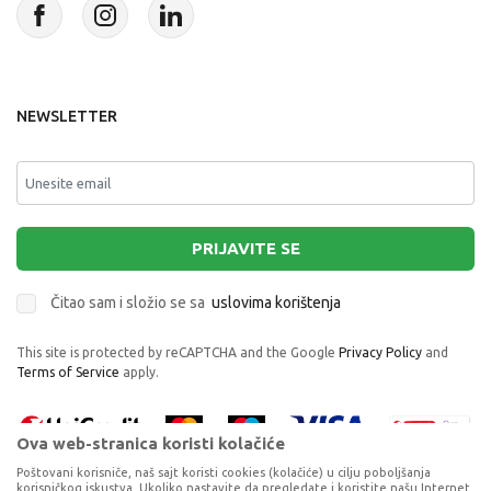
NEWSLETTER
PRIJAVITE SE
Čitao sam i složio se sa
uslovima korištenja
This site is protected by reCAPTCHA and the Google
Privacy Policy
and
Terms of Service
apply.
Ova web-stranica koristi kolačiće
Poštovani korisniče, naš sajt koristi cookies (kolačiće) u cilju poboljšanja
korisničkog iskustva. Ukoliko nastavite da pregledate i koristite našu Internet