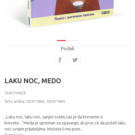
Podeli
LAKU NOC, MEDO
SLIKOVNICE
Šifra artikla:
DEXY1864
:
DEXY1864
„Laku noć, laku noć, sanjivi svete,čas je da krenemo u
krevete...”Meda je spreman za spavanje, ali prvo će da poželi laku
noć svojim prijateljima. Možete li mu pom
...