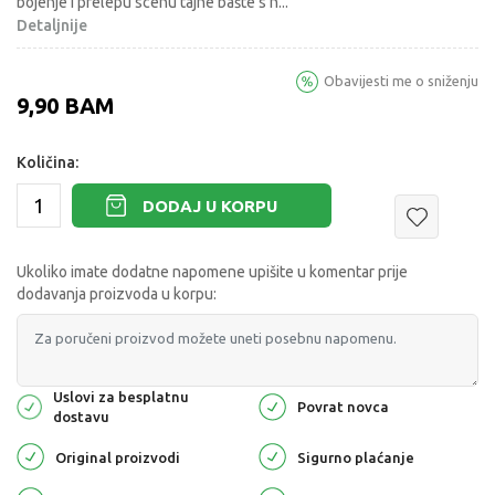
bojenje i prelepu scenu tajne bašte s n
...
Detaljnije
Obavijesti me o sniženju
9,90
BAM
Količina:
DODAJ U KORPU
Ukoliko imate dodatne napomene upišite u komentar prije
dodavanja proizvoda u korpu:
Uslovi za besplatnu
Povrat novca
dostavu
Original proizvodi
Sigurno plaćanje