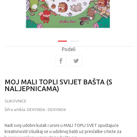
Podeli
MOJ MALI TOPLI SVIJET BAŠTA (S
NALJEPNICAMA)
SLIKOVNICE
Šifra artikla:
DEXY0656
:
DEXY0656
Nađi svoj udobni kutak i uroni u MALI TOPLI SVET opuštajuće
kreativnosti! Ušuškaj se u udobnoj bašti uz preslatke crteže za