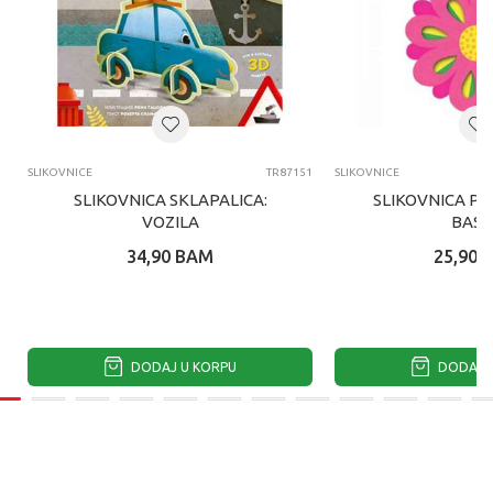
SLIKOVNICE
TR87151
SLIKOVNICE
SLIKOVNICA SKLAPALICA:
SLIKOVNICA PO
VOZILA
BAST
34,90
BAM
25,90
DODAJ U KORPU
DODAJ U