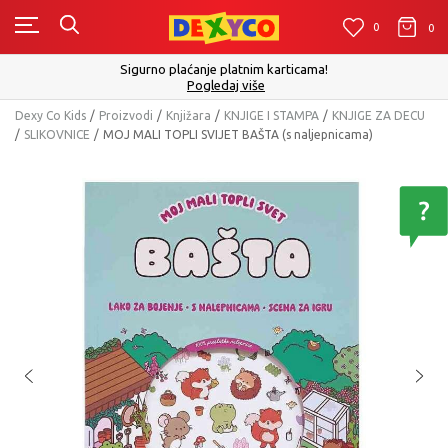
0
0
0
Sigurno plaćanje platnim karticama!
Pogledaj više
Dexy Co Kids
Proizvodi
Knjižara
KNJIGE I STAMPA
KNJIGE ZA DECU
SLIKOVNICE
MOJ MALI TOPLI SVIJET BAŠTA (s naljepnicama)