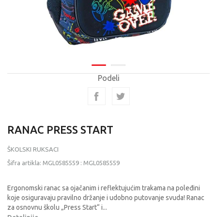
Podeli
RANAC PRESS START
ŠKOLSKI RUKSACI
Šifra artikla:
MGL0585559
:
MGL0585559
Ergonomski ranac sa ojačanim i reflektujućim trakama na poleđini
koje osiguravaju pravilno držanje i udobno putovanje svuda! Ranac
za osnovnu školu „Press Start“ i
...