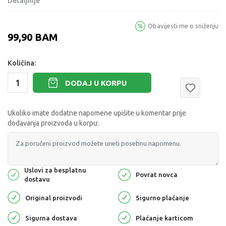
Detaljnije
Obavijesti me o sniženju
99,90
BAM
Količina:
DODAJ U KORPU
Ukoliko imate dodatne napomene upišite u komentar prije
dodavanja proizvoda u korpu:
Uslovi za besplatnu
Povrat novca
dostavu
Original proizvodi
Sigurno plaćanje
Sigurna dostava
Plaćanje karticom