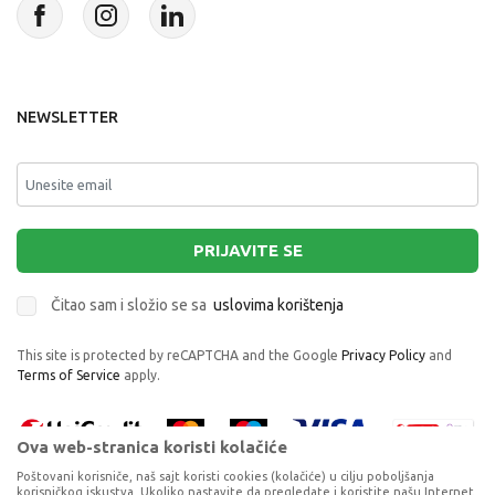
NEWSLETTER
PRIJAVITE SE
Čitao sam i složio se sa
uslovima korištenja
This site is protected by reCAPTCHA and the Google
Privacy Policy
and
Terms of Service
apply.
Ova web-stranica koristi kolačiće
Poštovani korisniče, naš sajt koristi cookies (kolačiće) u cilju poboljšanja
korisničkog iskustva. Ukoliko nastavite da pregledate i koristite našu Internet