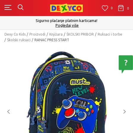
0
0
0
Click&Collect - Platite karticom Online i preuzmite u p
izboru
Pogledaj više
Dexy Co Kids
Proizvodi
Knjižara
ŠKOLSKI PRIBOR
Ruksaci i torbe
Školski ruksaci
RANAC PRESS START