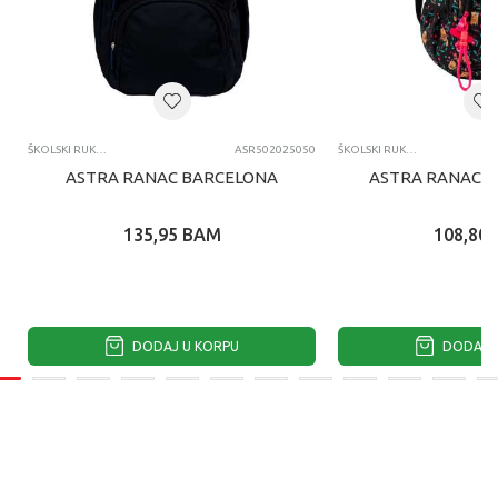
ŠKOLSKI RUKSACI
ASR502025050
ŠKOLSKI RUKSACI
ASTRA RANAC BARCELONA
ASTRA RANAC F
135,95
BAM
108,80
DODAJ U KORPU
DODAJ U