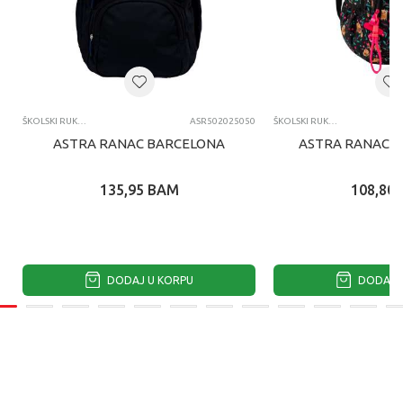
ŠKOLSKI RUKSACI
ASR502025050
ŠKOLSKI RUKSACI
ASTRA RANAC BARCELONA
ASTRA RANAC F
135,95
BAM
108,80
DODAJ U KORPU
DODAJ U