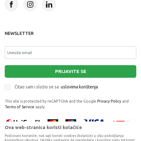
NEWSLETTER
PRIJAVITE SE
Čitao sam i složio se sa
uslovima korištenja
This site is protected by reCAPTCHA and the Google
Privacy Policy
and
Terms of Service
apply.
Ova web-stranica koristi kolačiće
Poštovani korisniče, naš sajt koristi cookies (kolačiće) u cilju poboljšanja
korisničkog iskustva. Ukoliko nastavite da pregledate i koristite našu Internet