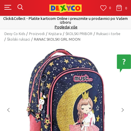
0
0
0
ect - Platite karticom Online i preuzmite u prodavnici po Vašem
izboru
Pogledaj više
Dexy Co Kids
Proizvodi
Knjižara
ŠKOLSKI PRIBOR
Ruksaci i torbe
Školski ruksaci
RANAC SKOLSKI GIRL MOON