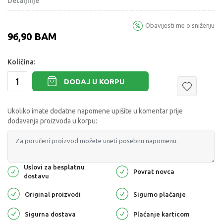
Detaljnije
Obavijesti me o sniženju
96,90
BAM
Količina:
DODAJ U KORPU
Ukoliko imate dodatne napomene upišite u komentar prije
dodavanja proizvoda u korpu:
Uslovi za besplatnu
Povrat novca
dostavu
Original proizvodi
Sigurno plaćanje
Sigurna dostava
Plaćanje karticom