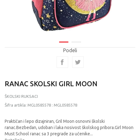
Podeli
RANAC SKOLSKI GIRL MOON
ŠKOLSKI RUKSACI
Šifra artikla:
MGL0585578
:
MGL0585578
Praktičan i lepo dizajniran, Gril Moon osnovni školski
ranac.Bezbedan, udoban i laka nosivost školskog pribora.Girl Moon
Must School ranac sa 3 pregrade za učenike
...