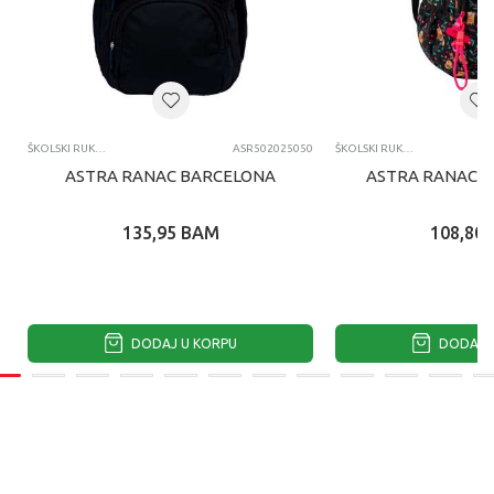
ŠKOLSKI RUKSACI
ASR502025050
ŠKOLSKI RUKSACI
ASTRA RANAC BARCELONA
ASTRA RANAC F
135,95
BAM
108,80
DODAJ U KORPU
DODAJ U