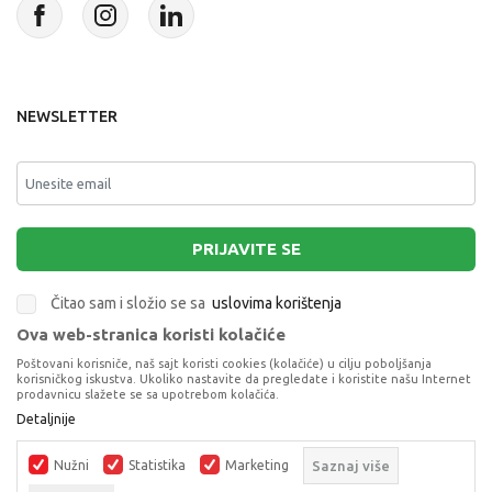
NEWSLETTER
PRIJAVITE SE
Čitao sam i složio se sa
uslovima korištenja
Ova web-stranica koristi kolačiće
This site is protected by reCAPTCHA and the Google
Privacy Policy
and
Poštovani korisniče, naš sajt koristi cookies (kolačiće) u cilju poboljšanja
Terms of Service
apply.
korisničkog iskustva. Ukoliko nastavite da pregledate i koristite našu Internet
prodavnicu slažete se sa upotrebom kolačića.
Detaljnije
Nužni
Statistika
Marketing
Saznaj više