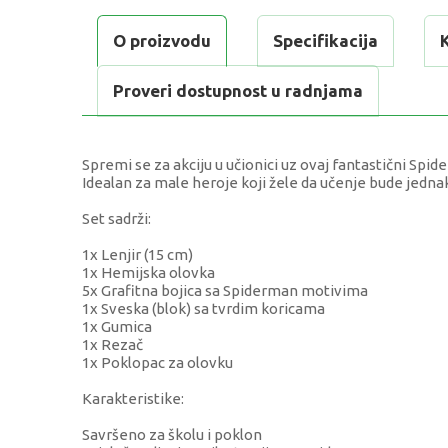
O proizvodu
Specifikacija
Proveri dostupnost u radnjama
Spremi se za akciju u učionici uz ovaj fantastični Spid
Idealan za male heroje koji žele da učenje bude jedna
Set sadrži:
1x Lenjir (15 cm)
1x Hemijska olovka
5x Grafitna bojica sa Spiderman motivima
1x Sveska (blok) sa tvrdim koricama
1x Gumica
1x Rezač
1x Poklopac za olovku
Karakteristike:
Savršeno za školu i poklon