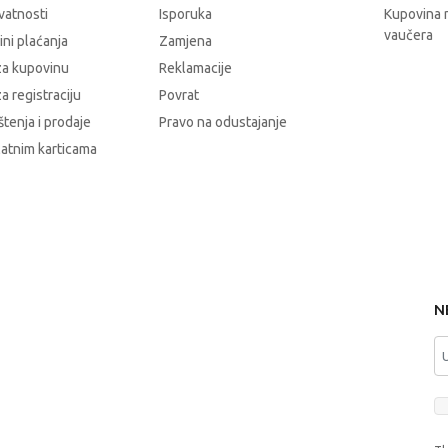
ivatnosti
Isporuka
Kupovina 
vaučera
čini plaćanja
Zamjena
za kupovinu
Reklamacije
a registraciju
Povrat
štenja i prodaje
Pravo na odustajanje
latnim karticama
N