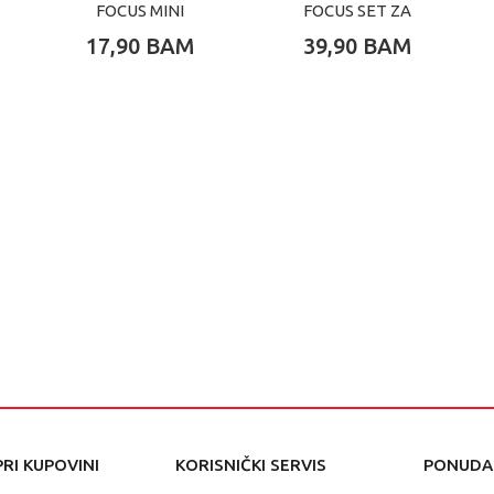
FOCUS MINI
FOCUS SET ZA
SKETCHING FUN
PISANJE SUGAR
17,90
BAM
39,90
BAM
SET
CRUSH
RI KUPOVINI
KORISNIČKI SERVIS
PONUDA 