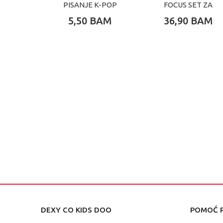
PISANJE K-POP
FOCUS SET ZA
DEMOJN HUNTERS
PISANJE U KOFERU
5,50
BAM
36,90
BAM
DEXY CO KIDS DOO
POMOĆ P