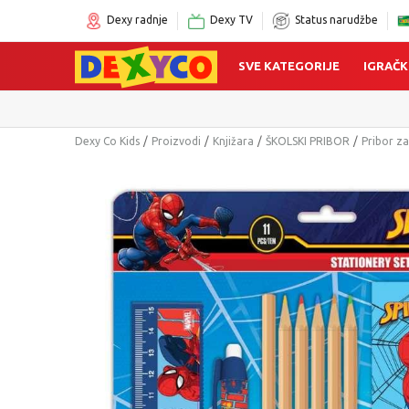
Dexy radnje
Dexy TV
Status narudžbe
SVE KATEGORIJE
IGRAČK
Click&Collec
Dexy Co Kids
Proizvodi
Knjižara
ŠKOLSKI PRIBOR
Pribor za