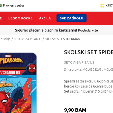
Provjeri vaučer
+387
E
LEGO® KOCKE
AKCIJA
SVE ZA ŠKOLU
t - Platite karticom Online i preuzmite u prodavnici po Vašem izb
 pisanje
SETOVI ZA PISANJE
SKOLSKI SET SPIDERMAN
SKOLSKI SET SPI
SETOVI ZA PISANJE
Šifra artikla:
MGL0508267
:
MGL0
Spremi se za akciju u učionici u
heroje koji žele da učenje bude
Set sadrži: 1x Lenjir (15 cm) 1x
9,90
BAM