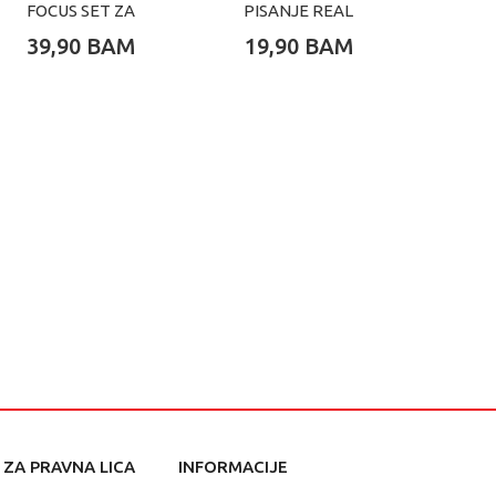
FOCUS SET ZA
PISANJE REAL
PISA
PISANJE CAPIBARA
MADRID
REA
39,90
BAM
19,90
BAM
32,
ZA PRAVNA LICA
INFORMACIJE