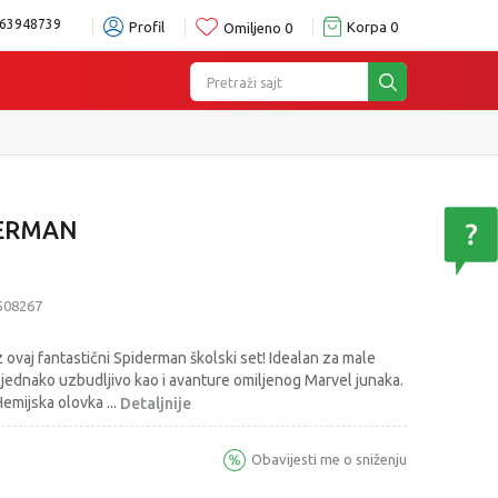
63948739
Profil
Korpa
0
Omiljeno
0
Pretraži sajt
oru
Pogledaj više
DERMAN
508267
z ovaj fantastični Spiderman školski set! Idealan za male
 jednako uzbudljivo kao i avanture omiljenog Marvel junaka.
 Hemijska olovka
...
Detaljnije
Obavijesti me o sniženju