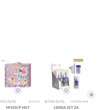
SETOVI ZA PISANJE
SETOVI ZA PISANJE
HF253CP
CE2700001948
HF253CP HOT
CERDA SET ZA
CER