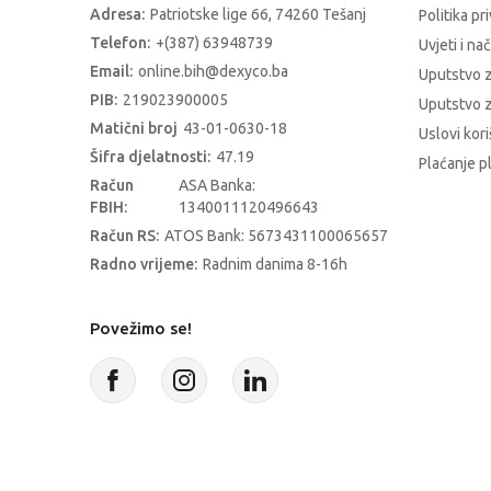
Adresa:
Patriotske lige 66, 74260 Tešanj
Politika pr
Telefon:
+(387) 63948739
Uvjeti i na
Email:
online.bih@dexyco.ba
Uputstvo 
PIB:
219023900005
Uputstvo z
Matični broj
43-01-0630-18
Uslovi kori
Šifra djelatnosti:
47.19
Plaćanje p
Račun
ASA Banka:
FBIH:
1340011120496643
Račun RS:
ATOS Bank: 5673431100065657
Radno vrijeme:
Radnim danima 8-16h
Povežimo se!