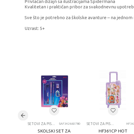
Privlačan dizajn sa ilustracijama Spidermana
Kvalitetan i praktičan pribor za svakodnevnu upotreb
Sve što je potrebno za školske avanture – na jednom 
Uzrast: 5+
KARAKTERISTIKA
Kategorija
Težina specifikacija
Pol
Uzrast
Brend
Kategorija
SETOVI ZA PISANJE
SETOVI ZA PISANJE
SAF342660780
HF36
SKOLSKI SET ZA
HF361CP HOT