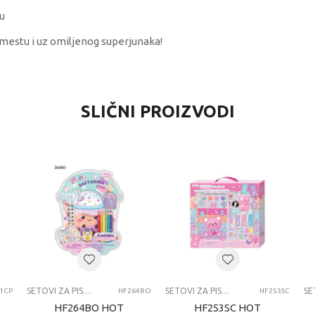
u
mestu i uz omiljenog superjunaka!
VRIJEDNOST
SLIČNI PROIZVODI
SETOVI ZA PISANJE
0 kg
Dječaci
7-8 G
DIAKAKIS
SETOVI ZA PISANJE
SETOVI ZA PISANJE
SETOVI ZA PISANJE
1CP
HF264BO
HF253SC
HF264BO HOT
HF253SC HOT