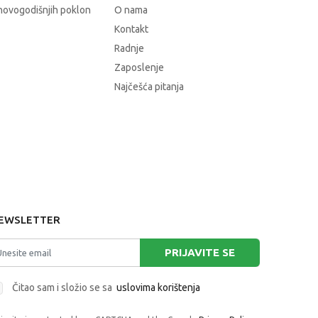
novogodišnjih poklon
O nama
Kontakt
Radnje
Zaposlenje
Najčešća pitanja
EWSLETTER
PRIJAVITE SE
Čitao sam i složio se sa
uslovima korištenja