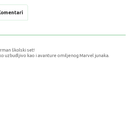
Komentari
erman školski set!
ko uzbudljivo kao i avanture omiljenog Marvel junaka.