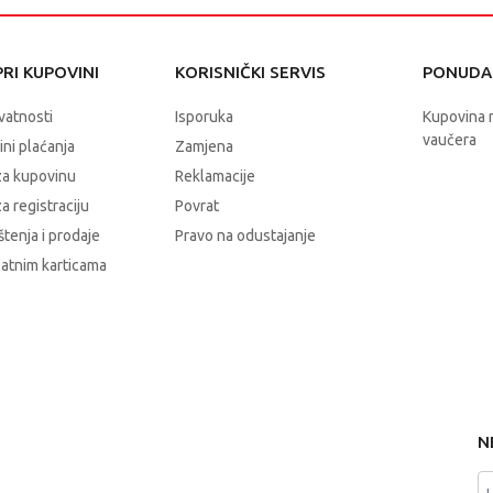
RI KUPOVINI
KORISNIČKI SERVIS
PONUDA 
ivatnosti
Isporuka
Kupovina 
vaučera
čini plaćanja
Zamjena
za kupovinu
Reklamacije
a registraciju
Povrat
štenja i prodaje
Pravo na odustajanje
latnim karticama
N