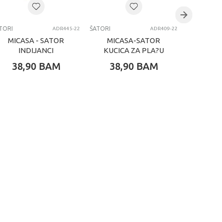
TORI
ŠATORI
ŠATORI
ADR445-22
ADR409-22
MICASA - SATOR
MICASA-SATOR
MIC
INDIJANCI
KUCICA ZA PLA?U
JEDNO
38,90
BAM
38,90
BAM
49,