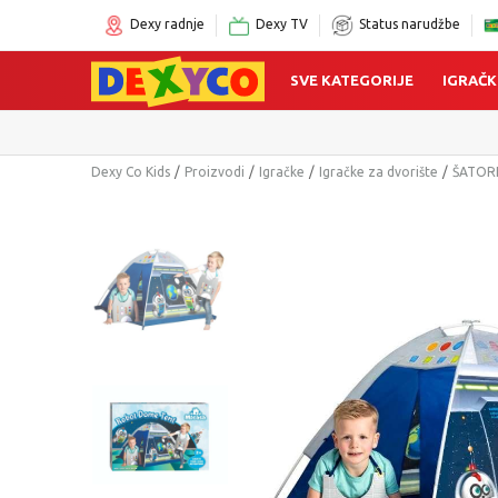
Dexy radnje
Dexy TV
Status narudžbe
SVE KATEGORIJE
IGRAČK
Dexy Co Kids
Proizvodi
Igračke
Igračke za dvorište
ŠATOR