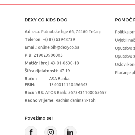
DEXY CO KIDS DOO
POMOĆ P
Adresa:
Patriotske lige 66, 74260 Tešanj
Politika pr
Telefon:
+(387) 63948739
Uvjeti i na
Email:
online.bih@dexyco.ba
Uputstvo 
PIB:
219023900005
Uputstvo z
Matični broj
43-01-0630-18
Uslovi kori
Šifra djelatnosti:
47.19
Plaćanje p
Račun
ASA Banka:
FBIH:
1340011120496643
Račun RS:
ATOS Bank: 5673431100065657
Radno vrijeme:
Radnim danima 8-16h
Povežimo se!