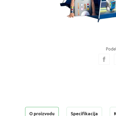
Podel
O proizvodu
Specifikacija