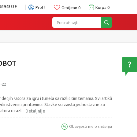
63948739
Profil
Korpa
0
Omiljeno
0
Pretraži sajt
ROBOT
-22
 dečjih šatora za igru i tunela sa različitim temama. Svi artikli
 jedinstvenim printovima. Stavke su zaista jednostavne za
šatora u razl
...
Detaljnije
Obavijesti me o sniženju