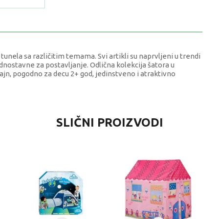
 tunela sa različitim temama. Svi artikli su naprvljeni u trendi
dnostavne za postavljanje. Odlična kolekcija šatora u
izajn, pogodno za decu 2+ god, jedinstveno i atraktivno
VRIJEDNOST
SLIČNI PROIZVODI
ŠATORI
0 kg
Dječaci
4-6 G