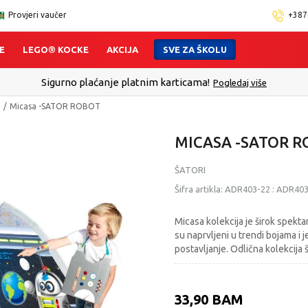
Provjeri vaučer
+387
E
LEGO® KOCKE
AKCIJA
SVE ZA ŠKOLU
Sigurno plaćanje platnim karticama!
Pogledaj više
I
Micasa -SATOR ROBOT
MICASA -SATOR 
ŠATORI
Šifra artikla:
ADR403-22
:
ADR403
Micasa kolekcija je širok spektar
su naprvljeni u trendi bojama i
postavljanje. Odlična kolekcija 
33,90
BAM