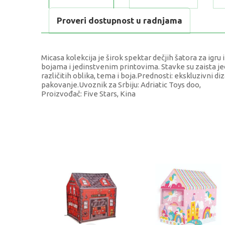
Proveri dostupnost u radnjama
Micasa kolekcija je širok spektar dečjih šatora za igru i
bojama i jedinstvenim printovima. Stavke su zaista je
različitih oblika, tema i boja.Prednosti: ekskluzivni d
pakovanje.Uvoznik za Srbiju: Adriatic Toys doo,
Proizvođač: Five Stars, Kina
KARAKTERISTIKA
Kategorija
Težina specifikacija
Pol
Uzrast