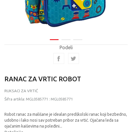
Podeli
RANAC ZA VRTIC ROBOT
RUKSACI ZA VRTIĆ
Šifra artikla:
MGL0585771
:
MGL0585771
Robot ranac za mališane je idealan predškolski ranac koji bezbedno,
udobno i lako nosi sav potreban pribor za vrtić. Ojačana leđa sa
ojačanim kaiševima na poleđini
...