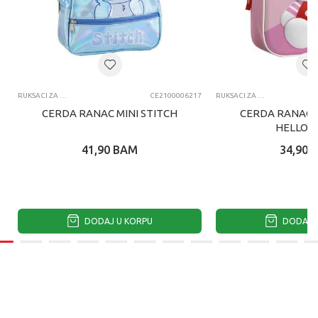
RUKSACI ZA VRTIĆ
CE2100006217
RUKSACI ZA VRTIĆ
CERDA RANAC MINI STITCH
CERDA RANAC Z
HELLO K
41,90
BAM
34,90
DODAJ U KORPU
DODAJ U