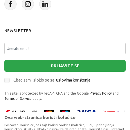
NEWSLETTER
PRIJAVITE SE
Čitao sam i složio se sa
uslovima korištenja
This site is protected by reCAPTCHA and the Google
Privacy Policy
and
Terms of Service
apply.
Ova web-stranica koristi kolačiće
Poštovani korisniče, naš sajt koristi cookies (kolačiće) u cilju poboljšanja
korisničkog iskustva. Ukoliko nastavite da pregledate i koristite našu Internet