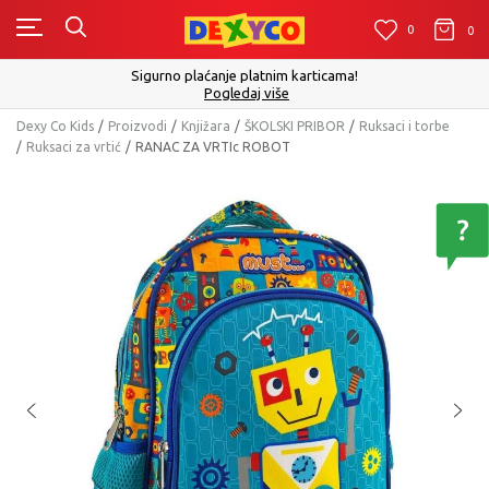
0
0
0
Click&Collect - Platite karticom Online i preuzmite 
ma!
izboru
Pogledaj više
Dexy Co Kids
Proizvodi
Knjižara
ŠKOLSKI PRIBOR
Ruksaci i torbe
Ruksaci za vrtić
RANAC ZA VRTIc ROBOT