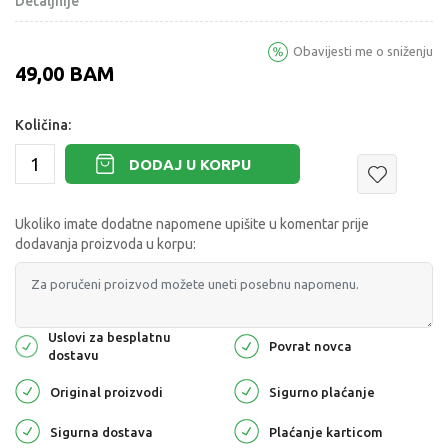
Detaljnije
Obavijesti me o sniženju
49,00
BAM
Količina:
DODAJ U KORPU
Ukoliko imate dodatne napomene upišite u komentar prije
dodavanja proizvoda u korpu:
Uslovi za besplatnu
Povrat novca
dostavu
Original proizvodi
Sigurno plaćanje
Sigurna dostava
Plaćanje karticom