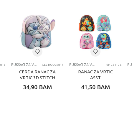
0 kg
Univerzalno
4-6 G
DIAKAKIS
RANCEVI ZA VRTIC
RUKSACI ZA VRTIĆ
RUKSACI ZA VRTIĆ
848
CE2100005847
NNC61106
CERDA RANAC ZA
RANAC ZA VRTIC
VRTIC 3D STITCH
ASST
34,90
BAM
41,50
BAM