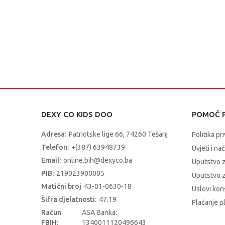
DEXY CO KIDS DOO
POMOĆ P
Adresa:
Patriotske lige 66, 74260 Tešanj
Politika pr
Telefon:
+(387) 63948739
Uvjeti i na
Email:
online.bih@dexyco.ba
Uputstvo 
PIB:
219023900005
Uputstvo z
Matični broj
43-01-0630-18
Uslovi kori
Šifra djelatnosti:
47.19
Plaćanje p
Račun
ASA Banka:
FBIH:
1340011120496643