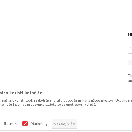
N
Th
a
ica koristi kolačiće
, naš sajt koristi cookies (kolačiće) u cilju poboljšanja korisničkog iskustva. Ukoliko n
tite našu Internet prodavnicu slažete se sa upotrebom kolačića.
o što je preciznije moguće, ali ne možemo garantovati da su svi podaci i fotog
šaka. Svi artikli prikazani na sajtu su dio naše ponude, ali ne podrazumijeva da
Statistika
Marketing
Saznaj više
©2026
www.dexyco.ba
, Izrada
NB SOFT
. Sva prava zadržana.