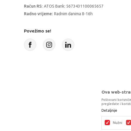
Račun RS:
ATOS Bank: 5673431100065657
Radno vrijeme:
Radnim danima 8-16h
Povežimo se!
Ova web-stran
Poštovani korisniče
pregledate i koris
Detaljnije
Proizvode na sajtu nastojimo da opišem
potpunosti kompletni i bez gre
Nužni