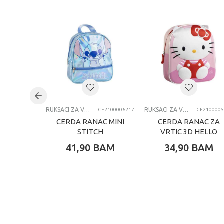
Težina specifikacija
Pol
Uzrast
Brend
Kategorija
RUKSACI ZA VRTIĆ
RUKSACI ZA VRTIĆ
CE2100006217
CE2100005
CERDA RANAC MINI
CERDA RANAC ZA
STITCH
VRTIC 3D HELLO
KITTY
41,90
BAM
34,90
BAM