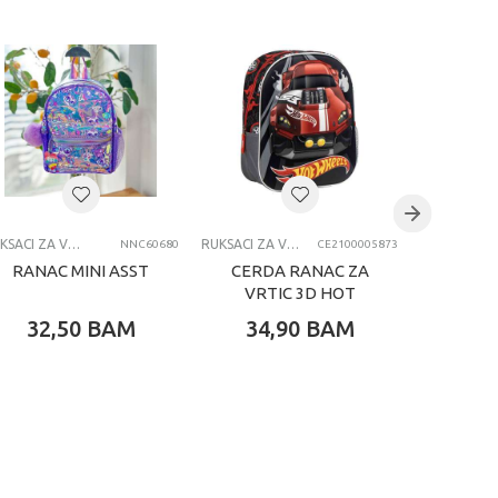
RUKSACI ZA VRTIĆ
RUKSACI ZA VRTIĆ
NNC60680
CE2100005873
RANAC MINI ASST
CERDA RANAC ZA
CERD
VRTIC 3D HOT
VRTI
WHEELS
32,50
BAM
34,90
BAM
34,