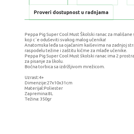
Proveri dostupnost u radnjama
Peppa Pig Super Cool Must Školski ranac za mališane 
koji c´e oduševiti svakog malog učenika!
Anatomska leđa sa ojačanim kaiševima na zadnjoj stran
raspodelu težine i zaštitu kičme za mlađe učenike.
Peppa Pig Super Cool Must školski ranac ima 2 prostran
za pisanje za školu.
Bočna torbica sa izdržljivom mrežicom.
Uzrast:4+
Dimenzije:27x10x31cm
Materijal:Poliester
Zapremina:8L
Težina: 350gr
KARAKTERISTIKA
Kategorija