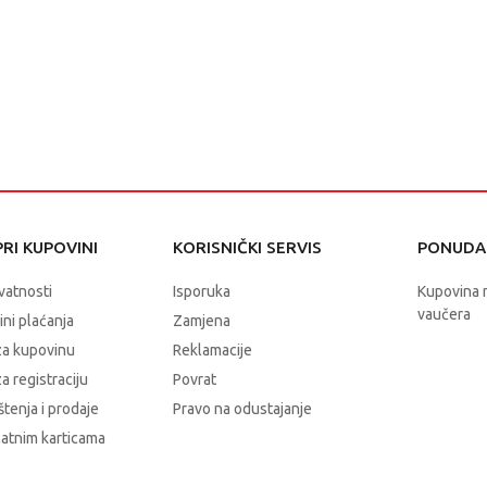
RI KUPOVINI
KORISNIČKI SERVIS
PONUDA 
ivatnosti
Isporuka
Kupovina 
vaučera
čini plaćanja
Zamjena
za kupovinu
Reklamacije
a registraciju
Povrat
štenja i prodaje
Pravo na odustajanje
latnim karticama