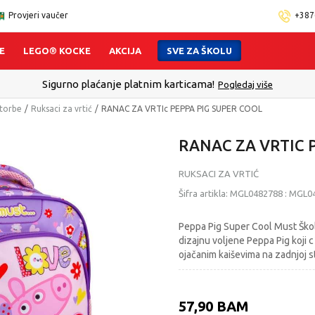
Provjeri vaučer
+387
E
LEGO® KOCKE
AKCIJA
SVE ZA ŠKOLU
Sigurno plaćanje platnim karticama!
Pogledaj više
 torbe
Ruksaci za vrtić
RANAC ZA VRTIc PEPPA PIG SUPER COOL
RANAC ZA VRTIC 
RUKSACI ZA VRTIĆ
Šifra artikla:
MGL0482788
:
MGL0
Peppa Pig Super Cool Must Škol
dizajnu voljene Peppa Pig koji
ojačanim kaiševima na zadnjoj s
57,90
BAM