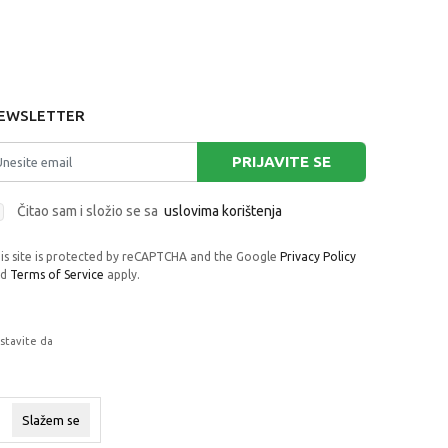
EWSLETTER
PRIJAVITE SE
Čitao sam i složio se sa
uslovima korištenja
is site is protected by reCAPTCHA and the Google
Privacy Policy
nd
Terms of Service
apply.
astavite da
rafije, navedeni u okrviru proizvoda, u
 su dostupni u svakom trenutku.
Slažem se