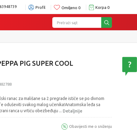
63948739
Profil
Korpa
0
Omiljeno
0
Pretraži sajt
PEPPA PIG SUPER COOL
482788
ski ranac za mališane sa 2 pregrade ističe se po divnom
 c´e oduševiti svakog malog učenika!Anatomska leđa sa
trani ranca u vrtiću obezbeđuju
...
Detaljnije
Obavijesti me o sniženju