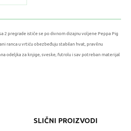
sa 2 pregrade ističe se po divnom dizajnu voljene Peppa Pig
i ranca u vrtiću obezbeđuju stabilan hvat, pravilnu
a odeljka za knjige, sveske, futrolu i sav potreban materijal
VRIJEDNOST
SLIČNI PROIZVODI
Ruksaci za vrtić