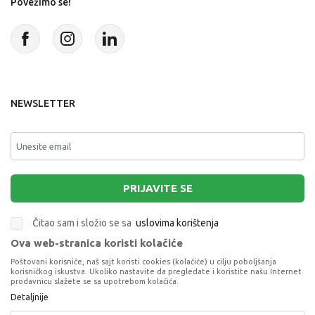
Povežimo se!
NEWSLETTER
PRIJAVITE SE
Čitao sam i složio se sa
uslovima korištenja
Ova web-stranica koristi kolačiće
This site is protected by reCAPTCHA and the Google
Privacy Policy
and
Poštovani korisniče, naš sajt koristi cookies (kolačiće) u cilju poboljšanja
Terms of Service
apply.
korisničkog iskustva. Ukoliko nastavite da pregledate i koristite našu Internet
prodavnicu slažete se sa upotrebom kolačića.
Detaljnije