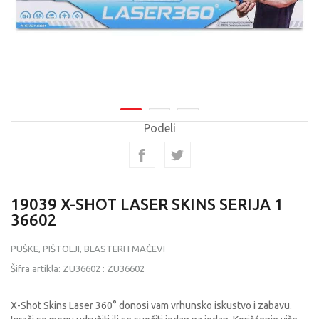
Podeli
19039 X-SHOT LASER SKINS SERIJA 1
36602
PUŠKE, PIŠTOLJI, BLASTERI I MAČEVI
Šifra artikla:
ZU36602
:
ZU36602
X-Shot Skins Laser 360° donosi vam vrhunsko iskustvo i zabavu.