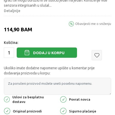
Igrači se mogu udružiti ili se suočiti jedan na jedan. Korišćenje više
senzora integrisanih u slušal
...
Detaljnije
Obavijesti me o sniženju
114,90
BAM
Količina:
DODAJ U KORPU
Ukoliko imate dodatne napomene upišite u komentar prije
dodavanja proizvoda u korpu:
Uslovi za besplatnu
Povrat novca
dostavu
Original proizvodi
Sigurno plaćanje