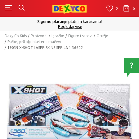
0
0
0
Sigurno plaćanje platnim karticama!
Pogledaj više
Dexy Co Kids
Proizvodi
Igračke
Figure i setovi
Oružje
Puške, pištolji, blasteri i mačevi
19039 X-SHOT LASER SKINS SERIJA 1 36602