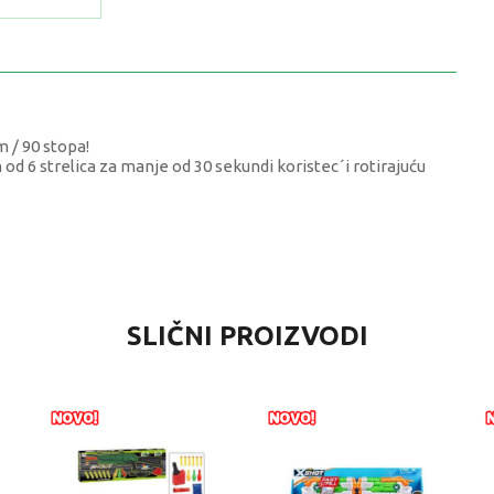
 / 90 stopa!
d 6 strelica za manje od 30 sekundi koristec´i rotirajuću
JEDNOST
SLIČNI PROIZVODI
e, pištolji, blasteri i mačevi
aci