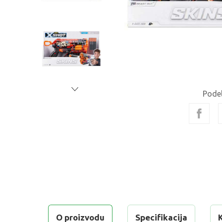
Podel
O proizvodu
Specifikacija