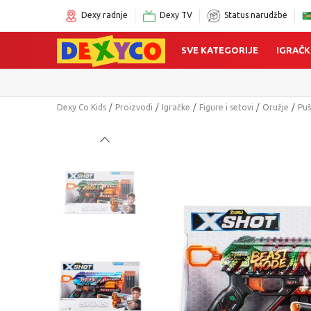
Dexy radnje
Dexy TV
Status narudžbe
SVE KATEGORIJE
IGRAČK
Dexy Co Kids
Proizvodi
Igračke
Figure i setovi
Oružje
Puš