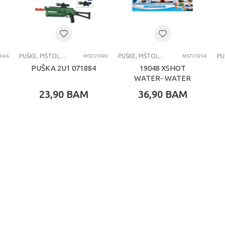
G
HOT
KE PIŠTOLJI BLASTERI I MACEVII
PUŠKE, PIŠTOLJI, BLASTERI I MAČEVI
PUŠKE, PIŠTOLJI, BLASTERI I MAČEVI
046
MST31990
MST31954
PUŠKA 2U1 071884
19048 XSHOT
WATER- WATER
WARFARE-WATER
23,90
BAM
36,90
BAM
BLASTER- FAST
FILL BLASTER
SMALL 2PK