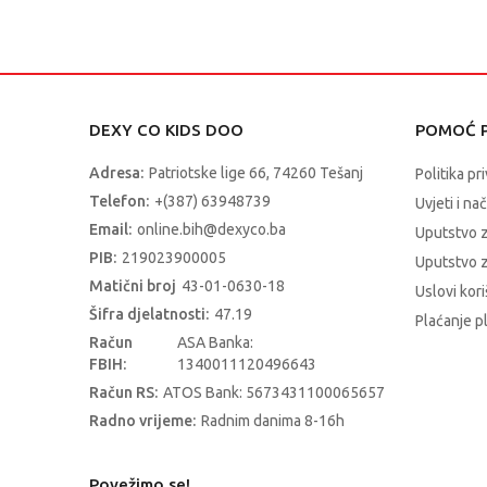
DEXY CO KIDS DOO
POMOĆ P
Adresa:
Patriotske lige 66, 74260 Tešanj
Politika pr
Telefon:
+(387) 63948739
Uvjeti i na
Email:
online.bih@dexyco.ba
Uputstvo 
PIB:
219023900005
Uputstvo z
Matični broj
43-01-0630-18
Uslovi kori
Šifra djelatnosti:
47.19
Plaćanje p
Račun
ASA Banka:
FBIH:
1340011120496643
Račun RS:
ATOS Bank: 5673431100065657
Radno vrijeme:
Radnim danima 8-16h
Povežimo se!