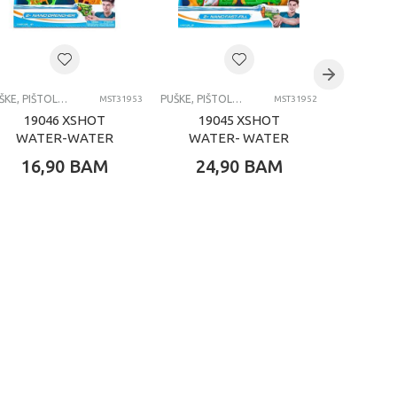
PUŠKE, PIŠTOLJI, BLASTERI I MAČEVI
PUŠKE, PIŠTOLJI, BLASTERI I MAČEVI
MST31953
MST31952
19046 XSHOT
19045 XSHOT
190
WATER-WATER
WATER- WATER
WATE
WARFARE-WATER
WARFARE-NANO
WARF
16,90
BAM
24,90
BAM
8,
BLASTER- NANO
FAST-FILL 2PK
BLAS
DRENCHER 2PK
OPEN BOX,BULK
DREN
OPEN BOX,BULK
CA