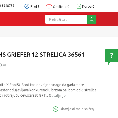
63948739
Profil
Korpa
0
Omiljeno
0
Pretraži sajt
NS GRIEFER 12 STRELICA 36561
ČEVI
erite X Shot!X-Shot ima dovoljno snage da gađa mete
laster oduševljava konkurenciju brzom paljbom od 6 strelica
´i rotirajuću cev.Uzrast: 8+T
...
Detaljnije
Obavijesti me o sniženju