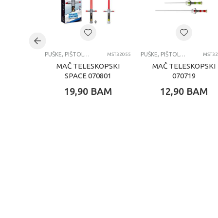
Uzrast
8+ 
Brend
X S
Kategorija
PUŠ
PUŠKE, PIŠTOLJI, BLASTERI I MAČEVI
PUŠKE, PIŠTOLJI, BLASTERI I MAČEVI
MST32055
MST32
MAČ TELESKOPSKI
MAČ TELESKOPSKI
SPACE 070801
070719
19,90
BAM
12,90
BAM