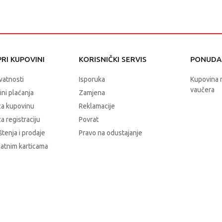
RI KUPOVINI
KORISNIČKI SERVIS
PONUDA 
ivatnosti
Isporuka
Kupovina 
vaučera
čini plaćanja
Zamjena
za kupovinu
Reklamacije
a registraciju
Povrat
štenja i prodaje
Pravo na odustajanje
latnim karticama