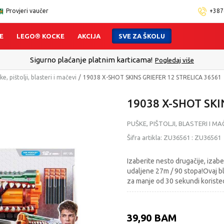
Provjeri vaučer
+387
E
LEGO® KOCKE
AKCIJA
SVE ZA ŠKOLU
Sigurno plaćanje platnim karticama!
Pogledaj više
ke, pištolji, blasteri i mačevi
19038 X-SHOT SKINS GRIEFER 12 STRELICA 36561
19038 X-SHOT SKI
PUŠKE, PIŠTOLJI, BLASTERI I MA
Šifra artikla:
ZU36561
:
ZU36561
Izaberite nesto drugačije, izab
udaljene 27m / 90 stopa!Ovaj b
za manje od 30 sekundi koristec
39,90
BAM