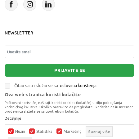
NEWSLETTER
PRIJAVITE SE
Čitao sam i složio se sa
uslovima korištenja
Ova web-stranica koristi kolačiće
This site is protected by reCAPTCHA and the Google
Privacy Policy
and
Poštovani korisniče, naš sajt koristi cookies (kolačiće) u cilju poboljšanja
Terms of Service
apply.
korisničkog iskustva. Ukoliko nastavite da pregledate i koristite našu Internet
prodavnicu slažete se sa upotrebom kolačića.
Detaljnije
Nužni
Statistika
Marketing
Saznaj više