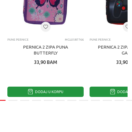
PUNE PERNICE
MGL0587766
PUNE PERNICE
PERNICA 2 ZIPA PUNA
PERNICA 2 ZIPA
BUTTERFLY
GAM
33,90
BAM
33,90
DODAJ U KORPU
DODAJ U