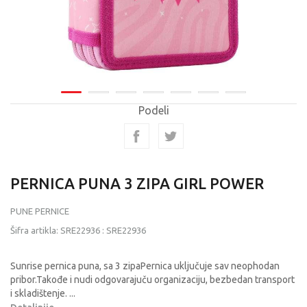
Podeli
PERNICA PUNA 3 ZIPA GIRL POWER
PUNE PERNICE
Šifra artikla:
SRE22936
:
SRE22936
Sunrise pernica puna, sa 3 zipaPernica uključuje sav neophodan
pribor.Takođe i nudi odgovarajuču organizaciju, bezbedan transport
i skladištenje.
...