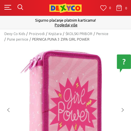
0
0
0
Sigurno plaćanje platnim karticama!
Pogledaj više
Dexy Co Kids
Proizvodi
Knjižara
ŠKOLSKI PRIBOR
Pernice
Pune pernice
PERNICA PUNA 3 ZIPA GIRL POWER