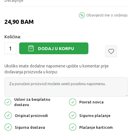
Detaljnije
Obavijesti me o sniženju
24,90
BAM
Količina:
DODAJ U KORPU
Ukoliko imate dodatne napomene upišite u komentar prije
dodavanja proizvoda u korpu:
Uslovi za besplatnu
Povrat novca
dostavu
Original proizvodi
Sigurno plaćanje
Sigurna dostava
Plaćanje karticom