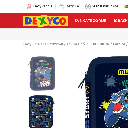
Dexy radnje
Dexy TV
Status narudžbe
SVE KATEGORIJE
IGRAČK
C
Dexy Co Kids
Proizvodi
Knjižara
ŠKOLSKI PRIBOR
Pernice