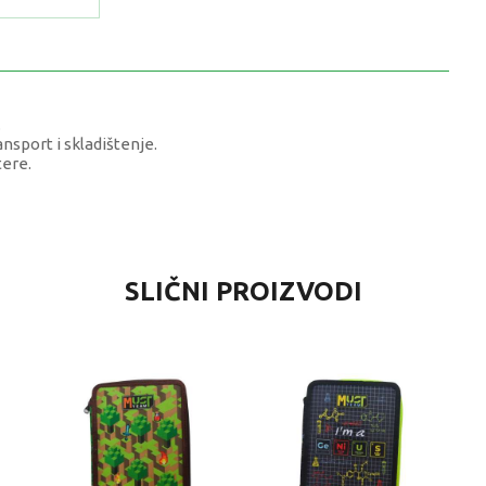
.
nsport i skladištenje.
tere.
VRIJEDNOST
SLIČNI PROIZVODI
Pune pernice
0 kg
Dječaci
7-8 G