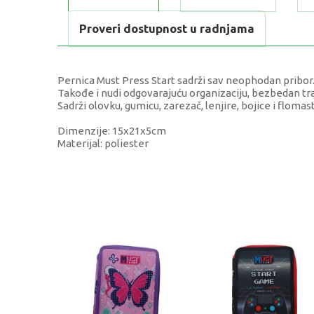
Proveri dostupnost u radnjama
Pernica Must Press Start sadrži sav neophodan pribor
Takođe i nudi odgovarajuću organizaciju, bezbedan tra
Sadrži olovku, gumicu, zarezač, lenjire, bojice i flomas
Dimenzije: 15x21x5cm
Materijal: poliester
KARAKTERISTIKA
Kategorija
Težina specifikacija
Pol
Uzrast