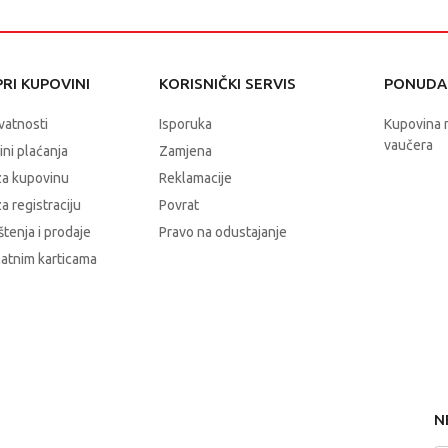
RI KUPOVINI
KORISNIČKI SERVIS
PONUDA 
ivatnosti
Isporuka
Kupovina 
vaučera
čini plaćanja
Zamjena
za kupovinu
Reklamacije
a registraciju
Povrat
štenja i prodaje
Pravo na odustajanje
latnim karticama
N