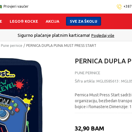
Provjeri vaučer
+387
E
LEGO® KOCKE
AKCIJA
SVE ZA ŠKOLU
lick&Collect - Platite karticom Online i preuzmite u prodavnici p
Pune pernice
PERNICA DUPLA PUNA MUST PRESS START
PERNICA DUPLA P
PUNE PERNICE
Šifra artikla:
MGL0585613
:
MGL0
Pernica Must Press Start sadrž
organizaciju, bezbedan transport
bojice i flomastere.Dimenzije:
32,90
BAM