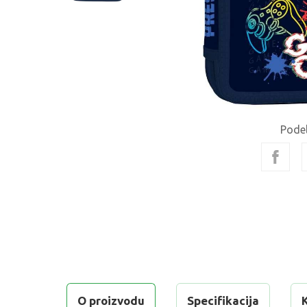
Podel
O proizvodu
Specifikacija