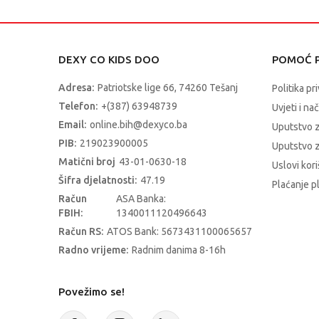
DEXY CO KIDS DOO
POMOĆ P
Adresa:
Patriotske lige 66, 74260 Tešanj
Politika pr
Telefon:
+(387) 63948739
Uvjeti i na
Email:
online.bih@dexyco.ba
Uputstvo 
PIB:
219023900005
Uputstvo z
Matični broj
43-01-0630-18
Uslovi kori
Šifra djelatnosti:
47.19
Plaćanje p
Račun
ASA Banka:
FBIH:
1340011120496643
Račun RS:
ATOS Bank: 5673431100065657
Radno vrijeme:
Radnim danima 8-16h
Povežimo se!