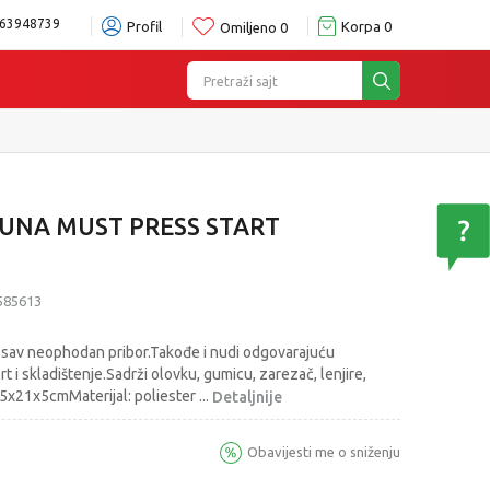
63948739
Profil
Korpa
0
Omiljeno
0
Pretraži sajt
o Vašem izboru
Pogledaj više
UNA MUST PRESS START
585613
i sav neophodan pribor.Takođe i nudi odgovarajuću
 i skladištenje.Sadrži olovku, gumicu, zarezač, lenjire,
 15x21x5cmMaterijal: poliester
...
Detaljnije
Obavijesti me o sniženju