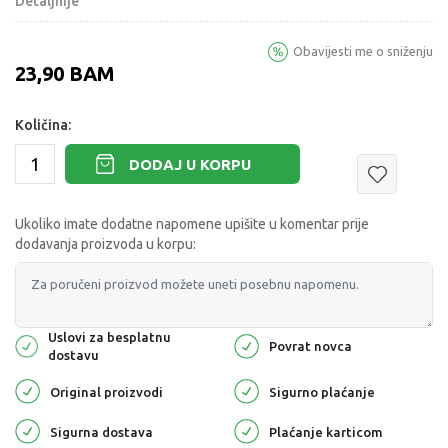
Detaljnije
Obavijesti me o sniženju
23,90
BAM
Količina:
DODAJ U KORPU
Ukoliko imate dodatne napomene upišite u komentar prije
dodavanja proizvoda u korpu:
Uslovi za besplatnu
Povrat novca
dostavu
Original proizvodi
Sigurno plaćanje
Sigurna dostava
Plaćanje karticom