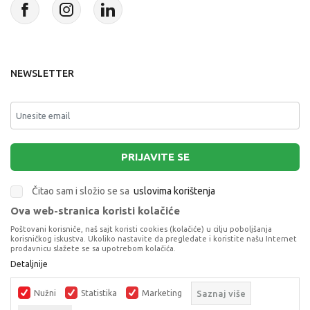
NEWSLETTER
PRIJAVITE SE
Čitao sam i složio se sa
uslovima korištenja
Ova web-stranica koristi kolačiće
This site is protected by reCAPTCHA and the Google
Privacy Policy
and
Poštovani korisniče, naš sajt koristi cookies (kolačiće) u cilju poboljšanja
Terms of Service
apply.
korisničkog iskustva. Ukoliko nastavite da pregledate i koristite našu Internet
prodavnicu slažete se sa upotrebom kolačića.
Detaljnije
Nužni
Statistika
Marketing
Saznaj više