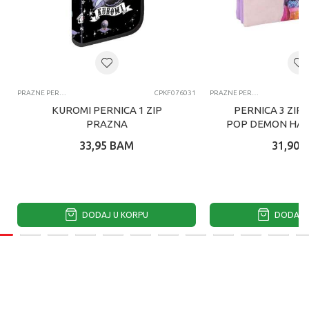
PRAZNE PERNICE
CPKF076031
PRAZNE PERNICE
KUROMI PERNICA 1 ZIP
PERNICA 3 ZIP
PRAZNA
POP DEMON HAN
33,95
BAM
31,90
DODAJ U KORPU
DODAJ U