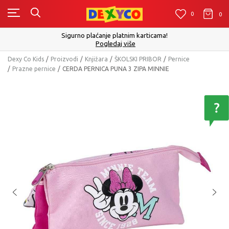
0
0
0
Sigurno plaćanje platnim karticama!
Pogledaj više
Dexy Co Kids
Proizvodi
Knjižara
ŠKOLSKI PRIBOR
Pernice
Prazne pernice
CERDA PERNICA PUNA 3 ZIPA MINNIE