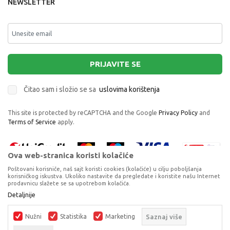
NEWSLETTER
PRIJAVITE SE
Čitao sam i složio se sa
uslovima korištenja
This site is protected by reCAPTCHA and the Google
Privacy Policy
and
Terms of Service
apply.
Ova web-stranica koristi kolačiće
Poštovani korisniče, naš sajt koristi cookies (kolačiće) u cilju poboljšanja
korisničkog iskustva. Ukoliko nastavite da pregledate i koristite našu Internet
prodavnicu slažete se sa upotrebom kolačića.
Proizvode na sajtu nastojimo da opišemo što je preciznije moguće, ali ne
Detaljnije
možemo garantovati da su svi podaci i fotografije, navedeni u okrviru
proizvoda, u potpunosti kompletni i bez grešaka. Svi artikli prikazani na
Nužni
Statistika
Marketing
Saznaj više
sajtu su dio naše ponude, ali ne podrazumijeva da su dostupni u svakom
trenutku.