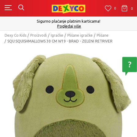
0
0
0
Sigurno plaćanje platnim karticama!
Pogledaj više
Dexy Co Kids
Proizvodi
Igračke
Plišane igračke
Plišane
SQU:SQUISHMALLOWS 30 CM W19 - BRAD - ZELENI RETRIVER