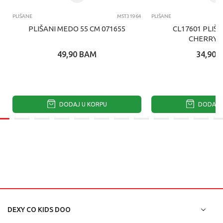
PLIŠANE
MST31964
PLIŠANE
PLIŠANI MEDO 55 CM 071655
CL17601 PLIŠ
CHERRY 
49,90
BAM
34,90
DODAJ U KORPU
DODAJ U
DEXY CO KIDS DOO