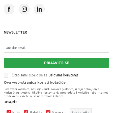
NEWSLETTER
PRIJAVITE SE
Čitao sam i složio se sa
uslovima korištenja
Ova web-stranica koristi kolačiće
This site is protected by reCAPTCHA and the Google
Privacy Policy
and
Poštovani korisniče, naš sajt koristi cookies (kolačiće) u cilju poboljšanja
Terms of Service
apply.
korisničkog iskustva. Ukoliko nastavite da pregledate i koristite našu Internet
prodavnicu slažete se sa upotrebom kolačića.
Detaljnije
Nužni
Statistika
Marketing
Saznaj više