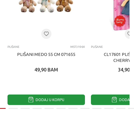
PLIŠANE
MST31964
PLIŠANE
PLIŠANI MEDO 55 CM 071655
CL17601 PLIŠ
CHERRY 
49,90
BAM
34,90
DODAJ U KORPU
DODAJ U