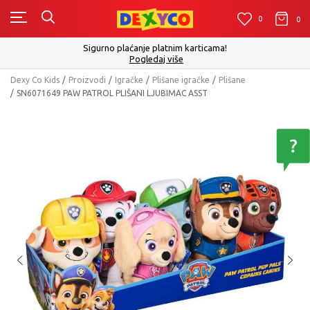
0
0
0
Sigurno plaćanje platnim karticama!
Pogledaj više
Dexy Co Kids
Proizvodi
Igračke
Plišane igračke
Plišane
SN6071649 PAW PATROL PLIŠANI LJUBIMAC ASST