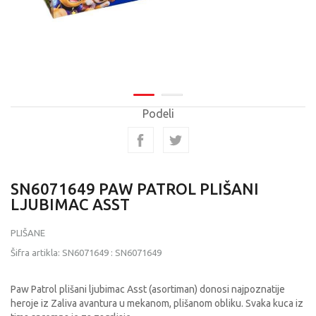
Podeli
SN6071649 PAW PATROL PLIŠANI
LJUBIMAC ASST
PLIŠANE
Šifra artikla:
SN6071649
:
SN6071649
Paw Patrol plišani ljubimac Asst (asortiman) donosi najpoznatije
heroje iz Zaliva avantura u mekanom, plišanom obliku. Svaka kuca iz