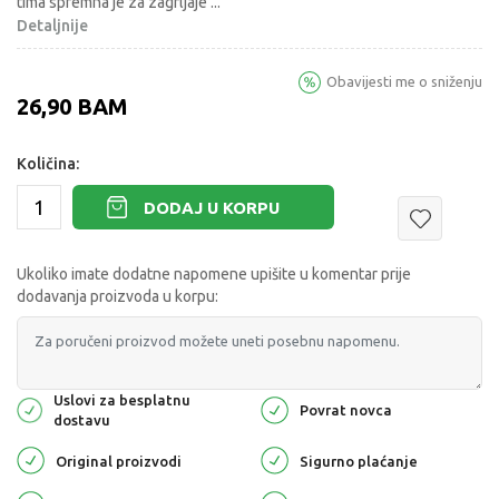
tima spremna je za zagrljaje
...
Detaljnije
Obavijesti me o sniženju
26,90
BAM
Količina:
DODAJ U KORPU
Ukoliko imate dodatne napomene upišite u komentar prije
dodavanja proizvoda u korpu:
Uslovi za besplatnu
Povrat novca
dostavu
Original proizvodi
Sigurno plaćanje