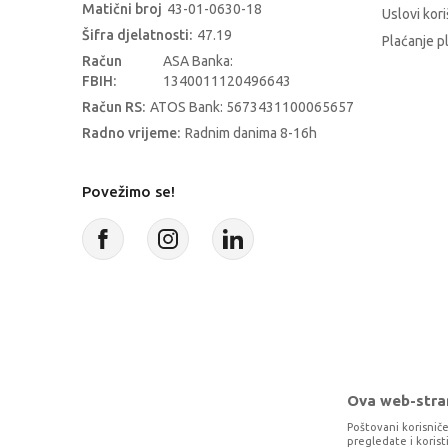
Matični broj
43-01-0630-18
Uslovi kori
Šifra djelatnosti:
47.19
Plaćanje p
Račun
ASA Banka:
FBIH:
1340011120496643
Račun RS:
ATOS Bank: 5673431100065657
Radno vrijeme:
Radnim danima 8-16h
Povežimo se!
Ova web-stran
Poštovani korisniče
pregledate i koris