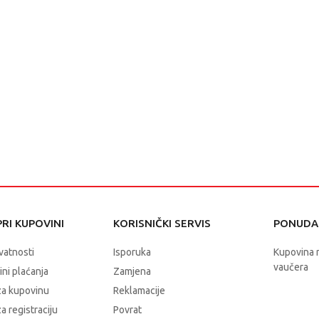
RI KUPOVINI
KORISNIČKI SERVIS
PONUDA 
ivatnosti
Isporuka
Kupovina 
vaučera
čini plaćanja
Zamjena
za kupovinu
Reklamacije
a registraciju
Povrat