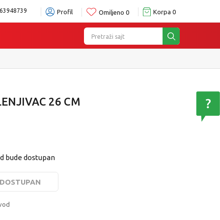
63948739
Profil
Korpa
0
Omiljeno
0
Pretraži sajt
nici po Vašem izboru
Pogledaj više
LENJIVAC 26 CM
od bude dostupan
E DOSTUPAN
zvod