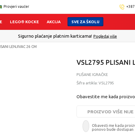
Provjeri vaučer
+387
E
LEGO® KOCKE
AKCIJA
SVE ZA ŠKOLU
Click&Collect - Platite karticom Online i preuzmite u prodav
ISANI LENJIVAC 26 CM
VSL2795 PLISANI 
PLIŠANE IGRAČKE
Šifra artikla:
VSL2795
Obavestite me kada proizv
PROIZVOD VIŠE NIJ
Obavesti me kada proi
ponovo bude dostupan