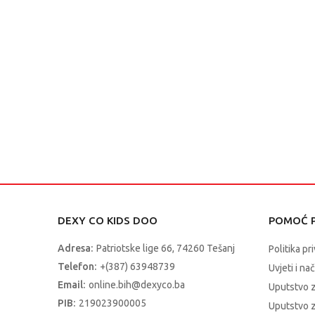
DEXY CO KIDS DOO
POMOĆ P
Adresa:
Patriotske lige 66, 74260 Tešanj
Politika pr
Telefon:
+(387) 63948739
Uvjeti i na
Email:
online.bih@dexyco.ba
Uputstvo 
PIB:
219023900005
Uputstvo z