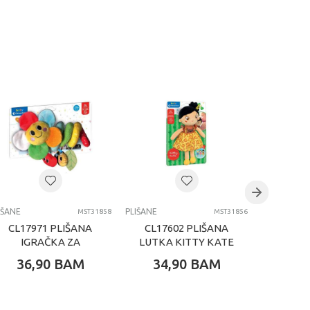
IŠANE
PLIŠANE
PLIŠANE
MST31858
MST31856
CL17971 PLIŠANA
CL17602 PLIŠANA
HY39
IGRAČKA ZA
LUTKA KITTY KATE
PLIŠA
KOLICA
BUN
36,90
BAM
34,90
BAM
42,