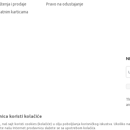
štenja i prodaje
Pravo na odustajanje
latnim karticama
N
Th
a
ica koristi kolačiće
, naš sajt koristi cookies (kolačiće) u cilju poboljšanja korisničkog iskustva. Ukoliko n
tite našu Internet prodavnicu slažete se sa upotrebom kolačića.