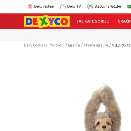
Dexy radnje
Dexy TV
Status narudžbe
SVE KATEGORIJE
IGRAČK
Dexy Co Kids
Proizvodi
Igračke
Plišane igračke
VSL2795 PL