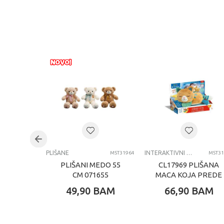
PLIŠANE
INTERAKTIVNI PLIŠ
MST31964
MST31
PLIŠANI MEDO 55
CL17969 PLIŠANA
CM 071655
MACA KOJA PREDE
49,90
BAM
66,90
BAM