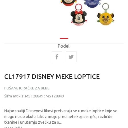
Podeli
CL17917 DISNEY MEKE LOPTICE
PLIŠANE IGRAČKE ZA BEBE
Šifra artikla:
MST28849
:
MST28849
Najpoznatiji Disneyevi likovi pretvaraju se u meke loptice koje se
mogu nosio okolo. Likovi imaju predmete koji se njišu, različite
tkanine i unutarnju zvečku za o
...