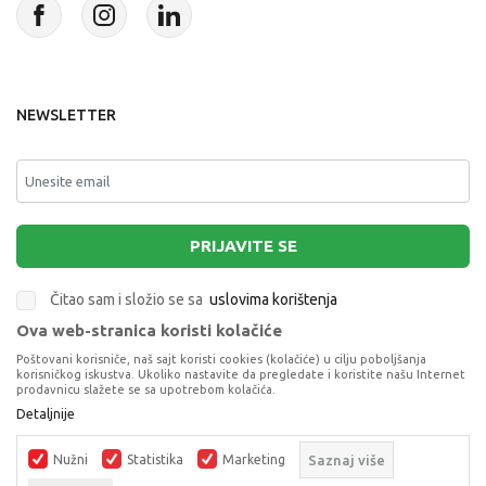
NEWSLETTER
PRIJAVITE SE
Čitao sam i složio se sa
uslovima korištenja
Ova web-stranica koristi kolačiće
This site is protected by reCAPTCHA and the Google
Privacy Policy
and
Poštovani korisniče, naš sajt koristi cookies (kolačiće) u cilju poboljšanja
Terms of Service
apply.
korisničkog iskustva. Ukoliko nastavite da pregledate i koristite našu Internet
prodavnicu slažete se sa upotrebom kolačića.
Detaljnije
Nužni
Statistika
Marketing
Saznaj više