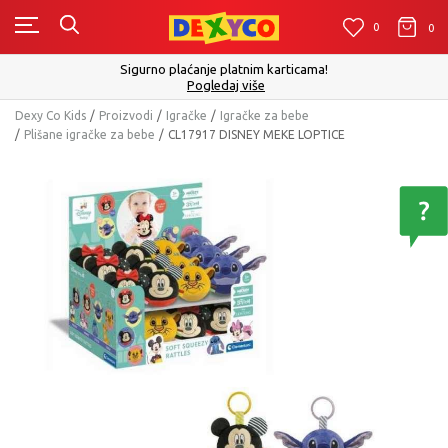
0
0
0
Sigurno plaćanje platnim karticama!
Pogledaj više
Dexy Co Kids
Proizvodi
Igračke
Igračke za bebe
Plišane igračke za bebe
CL17917 DISNEY MEKE LOPTICE