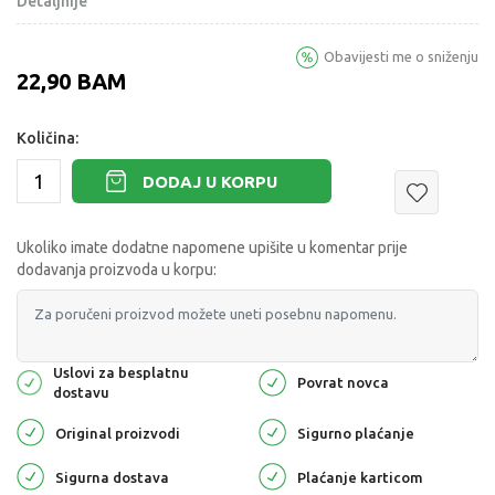
Detaljnije
Obavijesti me o sniženju
22,90
BAM
Količina:
DODAJ U KORPU
Ukoliko imate dodatne napomene upišite u komentar prije
dodavanja proizvoda u korpu:
Uslovi za besplatnu
Povrat novca
dostavu
Original proizvodi
Sigurno plaćanje
Sigurna dostava
Plaćanje karticom