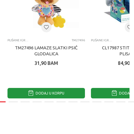
PLIŠANE IGRAČKE ZA BEBE
TM27496
PLIŠANE IGRAČKE ZA BEBE
TM27496 LAMAZE SLATKI PSIĆ
CL17987 STITC
GLODALICA
PLISA
31,90
BAM
84,90
DODAJ U KORPU
DODAJ U