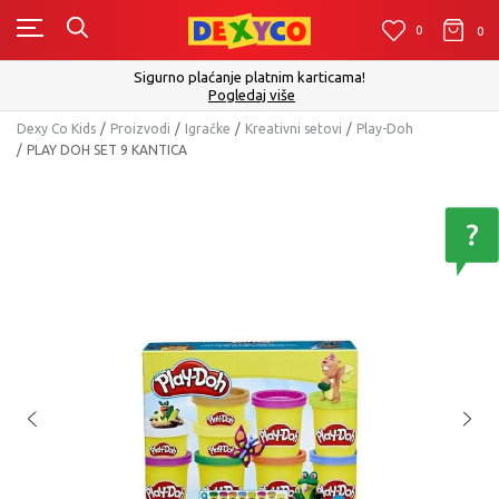
0
0
0
Sigurno plaćanje platnim karticama!
Pogledaj više
Dexy Co Kids
Proizvodi
Igračke
Kreativni setovi
Play-Doh
PLAY DOH SET 9 KANTICA