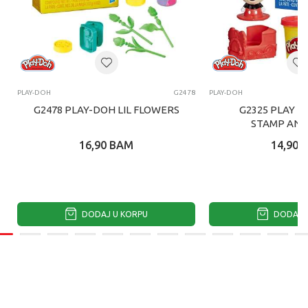
PLAY-DOH
G2478
PLAY-DOH
G2478 PLAY-DOH LIL FLOWERS
G2325 PLAY D
STAMP AND
16,90
BAM
14,90
DODAJ U KORPU
DODAJ U